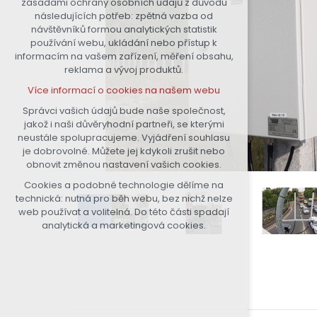
zásadami ochrany osobních údajů z důvodu
nutná pro provozování webu
následujících potřeb: zpětná vazba od
návštěvníků formou analytických statistik
udržení kontextu stránek (session):
používání webu, ukládání nebo přístup k
případná přihlášení, volby jazyka,
informacím na vašem zařízení, měření obsahu,
apod.
reklama a vývoj produktů.
Volitelná cookies
Více informací o cookies na našem webu
analytická pro anonymizované
vyhodnocení návštěvnosti
Správci vašich údajů bude naše společnost,
jakož i naši důvěryhodní partneři, se kterými
marketingová cookies (Google)
neustále spolupracujeme. Vyjádření souhlasu
Více informací o cookies na našem webu
je dobrovolné. Můžete jej kdykoli zrušit nebo
obnovit změnou nastavení vašich cookies.
Cookies a podobné technologie dělíme na
Přijmout všechny cookies
technická: nutná pro běh webu, bez nichž nelze
web používat a volitelná. Do této části spadají
Odmítnout vše
analytická a marketingová cookies.