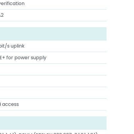
rification
A2
it/s uplink
PoE+ for power supply
H access