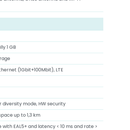
lly 1 GB
orage
Ethernet (1Gbit+100Mbit), LTE
r diversity mode, HW security
space up to 1,3 km
 with EAL5+ and latency < 10 ms and rate >