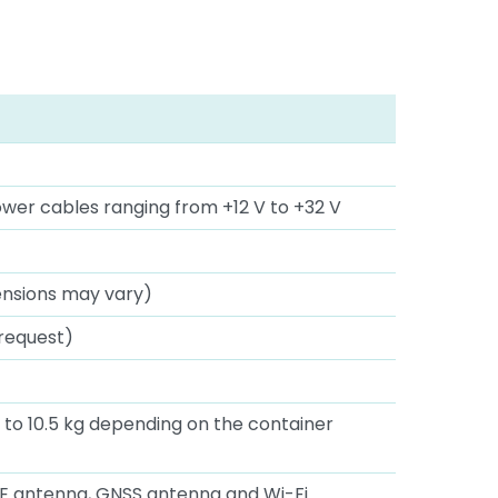
wer cables ranging from +12 V to +32 V
ensions may vary)
 request)
to 10.5 kg depending on the container
LTE antenna, GNSS antenna and Wi-Fi