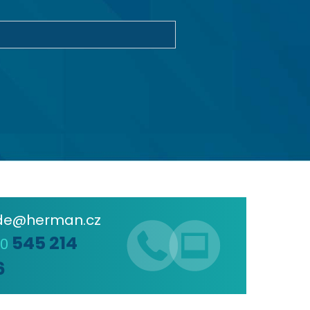
de@herman.cz
545 214
20
6