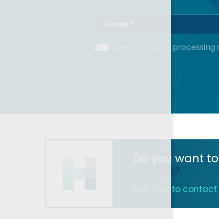
E-mail *
Consent to the processing 
Do you want to
for you?
Feel free to contact u