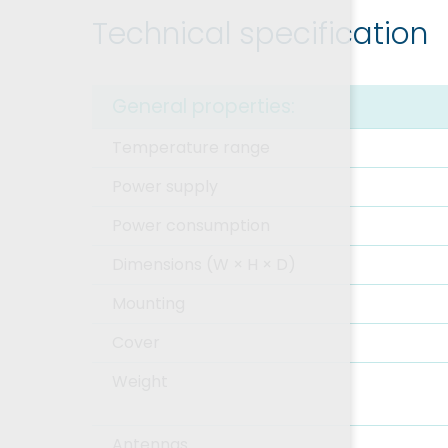
Technical specification
General properties:
Temperature range
Power supply
Power consumption
Dimensions (W × H × D)
Mounting
Cover
Weight
Antennas