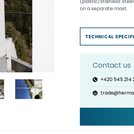
(plastic/stainless ste
on a separate mast.
TECHNICAL SPECIF
Contact us
+420 545 214 
trade@herma