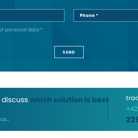
Phone *
of personal data *
tra
 discuss
which solution is best
+4
22
s...