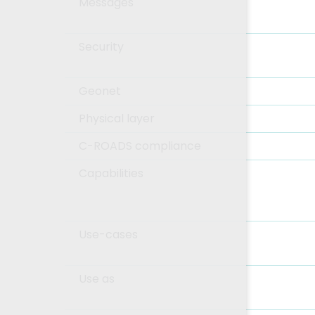
Messages
Security
Geonet
Physical layer
C-ROADS compliance
Capabilities
Use-cases
Use as