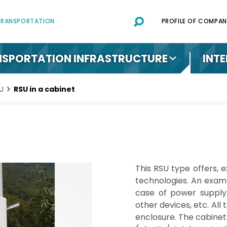
 TRANSPORTATION
PROFILE OF COMPAN
SPORTATION INFRASTRUCTURE
INT
SU
RSU in a cabinet
This RSU type offers, e
technologies. An examp
case of power supply 
other devices, etc. All 
enclosure. The cabinet 