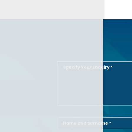
Specify Your Enquiry *
Name and Surname *