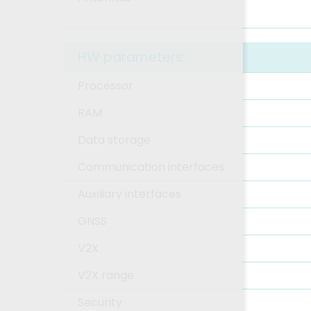
HW parameters:
Processor
RAM
Data storage
Communication interfaces
Auxiliary interfaces
GNSS
V2X
V2X range
Security