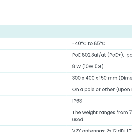
-40°C to 85°C
PoE 802.3af/at (PoE+), po
8 W (10W 5G)
300 x 400 x 150 mm (Dim
On a pole or other (upon
IP68
The weight ranges from 7 
used
V2X antennas: 2x 12 dBi, 