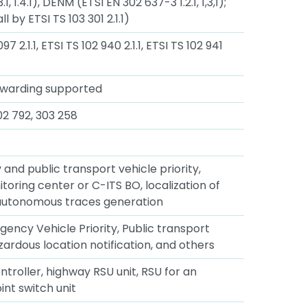
, 1.4.1), DENM (ETSI EN 302 637-3 1.2.1, 1,3,1);
l by ETSI TS 103 301 2.1.1)
7 2.1.1, ETSI TS 102 940 2.1.1, ETSI TS 102 941
forwarding supported
102 792, 303 258
nd public transport vehicle priority,
toring center or C-ITS BO, localization of
, autonomous traces generation
ncy Vehicle Priority, Public transport
zardous location notification, and others
ntroller, highway RSU unit, RSU for an
oint switch unit