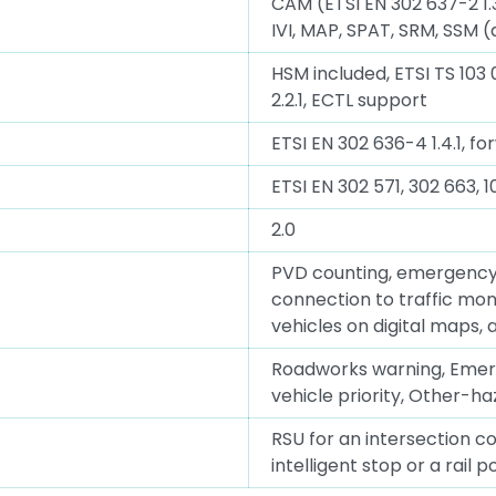
CAM (ETSI EN 302 637-2 1.3.1
IVI, MAP, SPAT, SRM, SSM (al
HSM included, ETSI TS 103 09
2.2.1, ECTL support
ETSI EN 302 636-4 1.4.1, 
ETSI EN 302 571, 302 663, 
2.0
PVD counting, emergency a
connection to traffic moni
vehicles on digital maps
Roadworks warning, Emerge
vehicle priority, Other-ha
RSU for an intersection co
intelligent stop or a rail p