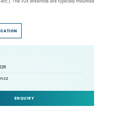
el etc.). The V2X antennas are typically mounted
ICATION
226
n.cz
ENQUIRY