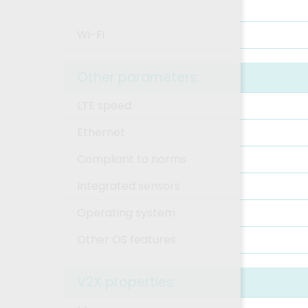
Wi-Fi
Other parameters:
LTE speed
Ethernet
Compliant to norms
Integrated sensors
Operating system
Other OS features
V2X properties: