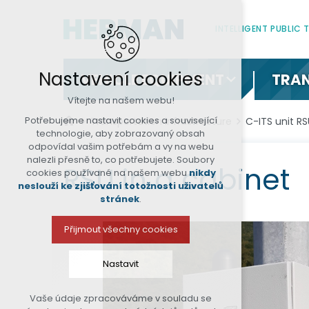
INTELLIGENT PUBLIC
Nastavení cookies
VEHICLE EQUIPMENT
TRAN
Vítejte na našem webu!
Potřebujeme nastavit cookies a související
Transportation infrastructure
C-ITS unit R
technologie, aby zobrazovaný obsah
odpovídal vašim potřebám a vy na webu
nalezli přesně to, co potřebujete. Soubory
RSU in a cabinet
cookies používané na našem webu
nikdy
neslouží ke zjišťování totožnosti uživatelů
stránek
.
Přijmout všechny cookies
Nastavit
Vaše údaje zpracováváme v souladu se
Technická cookies