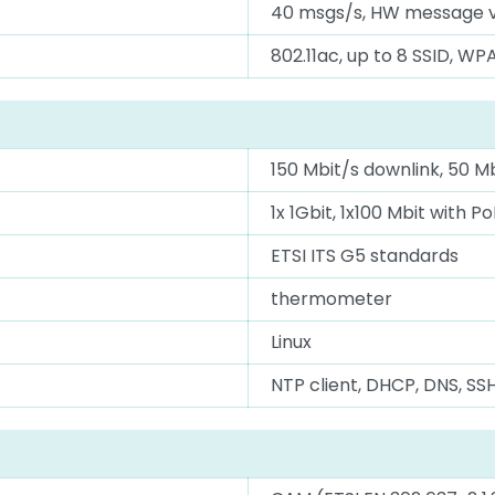
40 msgs/s, HW message ve
802.11ac, up to 8 SSID, WP
150 Mbit/s downlink, 50 Mb
1x 1Gbit, 1x100 Mbit with 
ETSI ITS G5 standards
thermometer
Linux
NTP client, DHCP, DNS, SS