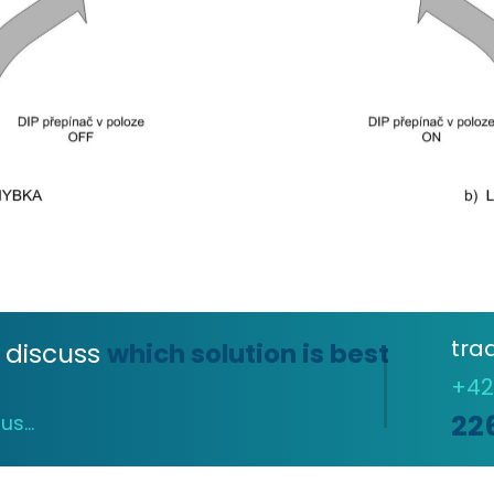
tra
 discuss
which solution is best
+4
22
s...