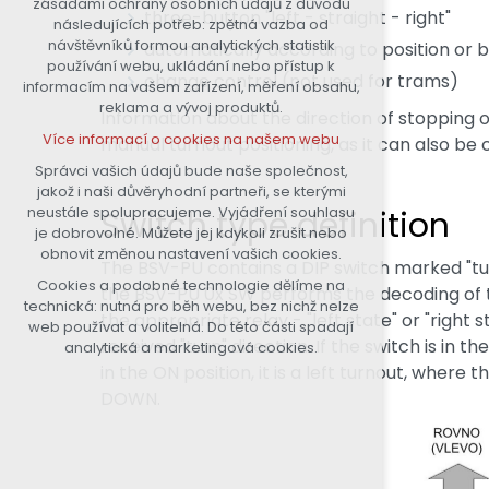
zásadami ochrany osobních údajů z důvodu
three-button "left - straight - right"
nutná pro provozování webu
následujících potřeb: zpětná vazba od
návštěvníků formou analytických statistik
udržení kontextu stránek (session):
automatically according to position or b
používání webu, ukládání nebo přístup k
případná přihlášení, volby jazyka,
change control (not used for trams)
informacím na vašem zařízení, měření obsahu,
apod.
reklama a vývoj produktů.
Information about the direction of stopping o
Volitelná cookies
Více informací o cookies na našem webu
manual turnout positioning, as it can also be 
analytická pro anonymizované
vyhodnocení návštěvnosti
Správci vašich údajů bude naše společnost,
jakož i naši důvěryhodní partneři, se kterými
marketingová cookies (Google)
neustále spolupracujeme. Vyjádření souhlasu
Switch type definition
Více informací o cookies na našem webu
je dobrovolné. Můžete jej kdykoli zrušit nebo
obnovit změnou nastavení vašich cookies.
The BSV-PU contains a DIP switch marked "turno
Cookies a podobné technologie dělíme na
Přijmout všechny cookies
the BSV-PU 0x SW performs the decoding of the
technická: nutná pro běh webu, bez nichž nelze
the appropriate relay - "left state" or "right
web používat a volitelná. Do této části spadají
Odmítnout vše
received "turn" direction. If the switch is in th
analytická a marketingová cookies.
in the ON position, it is a left turnout, where
DOWN.