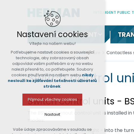
INTELLIGENT PUBLIC
Nastavení cookies
VEHICLE EQUIPMENT
TRAN
Vítejte na našem webu!
Potřebujeme nastavit cookies a související
Transportation infrastructure
Contactless 
technologie, aby zobrazovaný obsah
odpovídal vašim potřebám a vy na webu
nalezli přesně to, co potřebujete. Soubory
Switch control uni
cookies používané na našem webu
nikdy
neslouží ke zjišťování totožnosti uživatelů
stránek
.
Switch control units - B
Přijmout všechny cookies
The BSV PU turnout control unit is installed in
Nastavit
modes:
Vaše údaje zpracováváme v souladu se
by means of the "straight - into the tur
Technická cookies