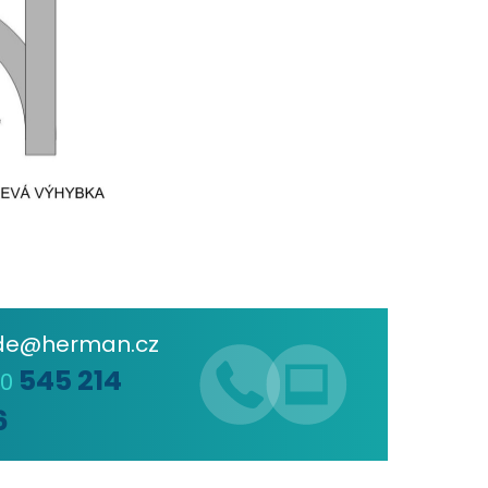
de@herman.cz
545 214
20
6