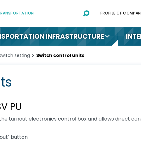
 TRANSPORTATION
PROFILE OF COMPAN
SPORTATION INFRASTRUCTURE
INT
switch setting
Switch control units
ts
SV PU
 the turnout electronics control box and allows direct contr
nout" button