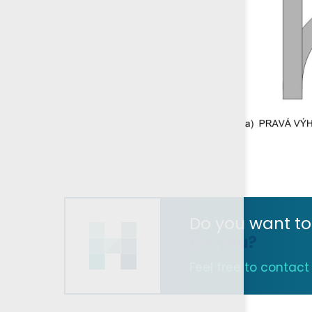
Do you want to
for you?
Feel free to contact u