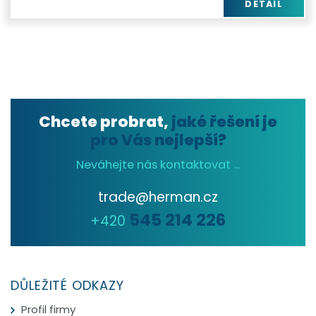
DETAIL
Chcete probrat,
jaké řešení je
pro Vás nejlepší?
Neváhejte nás kontaktovat ...
trade@herman.cz
545 214 226
+420
DŮLEŽITÉ ODKAZY
Profil firmy