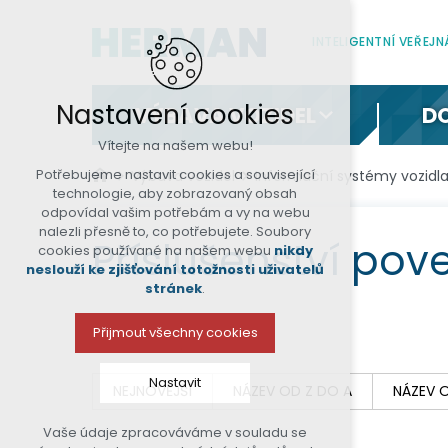
INTELIGENTNÍ VEŘEJ
Nastavení cookies
VÝBAVA VOZIDEL
D
Vítejte na našem webu!
Potřebujeme nastavit cookies a související
Výbava vozidel
Informační systémy vozidl
technologie, aby zobrazovaný obsah
odpovídal vašim potřebám a vy na webu
nalezli přesně to, co potřebujete. Soubory
Příslušenství pov
cookies používané na našem webu
nikdy
neslouží ke zjišťování totožnosti uživatelů
stránek
.
Přijmout všechny cookies
Nastavit
NEJNOVĚJŠÍ
NÁZEV OD Z DO A
NÁZEV 
Vaše údaje zpracováváme v souladu se
Technická cookies