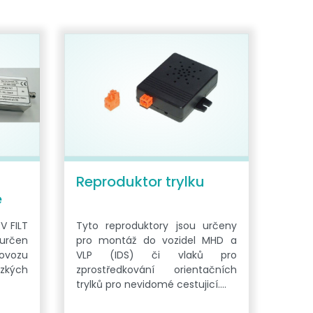
Reproduktor trylku
e
V FILT
Tyto reproduktory jsou určeny
 určen
pro montáž do vozidel MHD a
rovozu
VLP (IDS) či vlaků pro
ízkých
zprostředkování orientačních
trylků pro nevidomé cestujicí.…