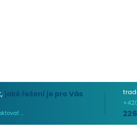
tra
t,
jaké řešení je pro Vás
+42
22
tovat ...