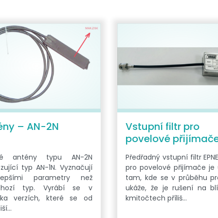
ény – AN-2N
Vstupní filtr pro
povelové přijímač
hé antény typu AN-2N
Předřadný vstupní filtr EPNE
zující typ AN-1N. Vyznačují
pro povelové přijímače je
epšími parametry než
tam, kde se v průběhu p
chozí typ. Vyrábí se v
ukáže, že je rušení na bl
ika verzích, které se od
kmitočtech příliš…
iší…