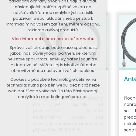
zásadami ochrany osobních údajů z důvodu
nutná pro provozování webu
následujících potřeb: zpětná vazba od
návštěvníků formou analytických statistik
udržení kontextu stránek (session):
používání webu, ukládání nebo přístup k
případná přihlášení, volby jazyka,
informacím na vašem zařízení, měření obsahu,
apod.
reklama a vývoj produktů.
Volitelná cookies
Více informací o cookies na našem webu
analytická pro anonymizované
vyhodnocení návštěvnosti
Správci vašich údajů bude naše společnost,
jakož i naši důvěryhodní partneři, se kterými
marketingová cookies (Google)
neustále spolupracujeme. Vyjádření souhlasu
Více informací o cookies na našem webu
je dobrovolné. Můžete jej kdykoli zrušit nebo
obnovit změnou nastavení vašich cookies.
Antény – AN-1N
Ant
Cookies a podobné technologie dělíme na
Přijmout všechny cookies
technická: nutná pro běh webu, bez nichž nelze
web používat a volitelná. Do této části spadají
Odmítnout vše
analytická a marketingová cookies.
Antény typu AN-1N jsou určeny
Ploc
pro příjem signálu od
nahra
povelového vysílače
se l
nevidomého. Antény jsou
před
určeny k připojení k povelovým
někol
přijímačům EPNEV řady…
sebe l