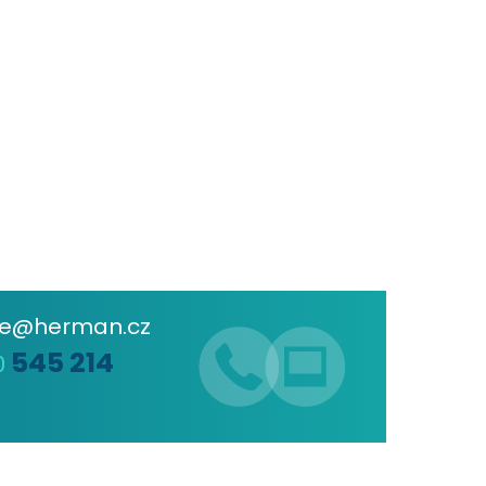
de@herman.cz
545 214
0
6