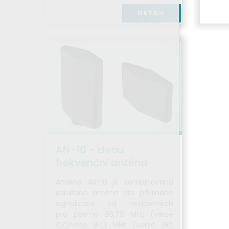
DETAIL
AN-10 - dvou
frekvenční anténa
Anténa AN-10 je kombinovaná
sdružená anténa pro přijímače
signalizace od nevidomých
pro pásma 86,79 MHz (verze
CZ)nebo 87,1 MHz (verze SK)