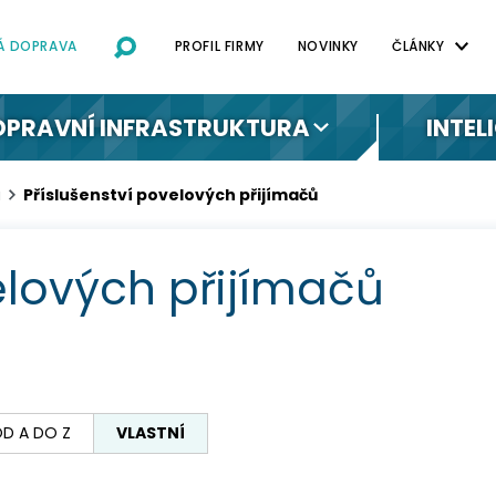
NÁ DOPRAVA
PROFIL FIRMY
NOVINKY
ČLÁNKY
OPRAVNÍ INFRASTRUKTURA
INTEL
a
Příslušenství povelových přijímačů
elových přijímačů
OD A DO Z
VLASTNÍ