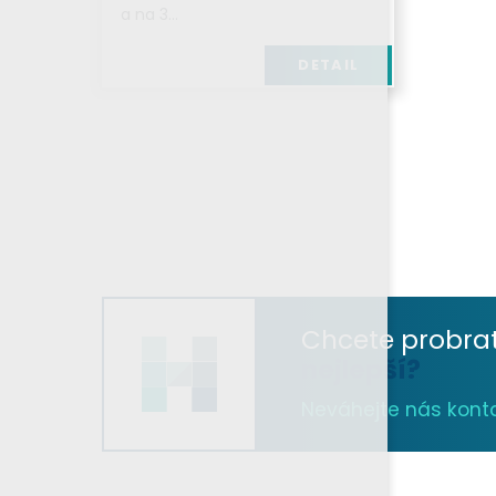
a na 3…
DETAIL
Chcete probra
nejlepší?
Neváhejte nás kontak