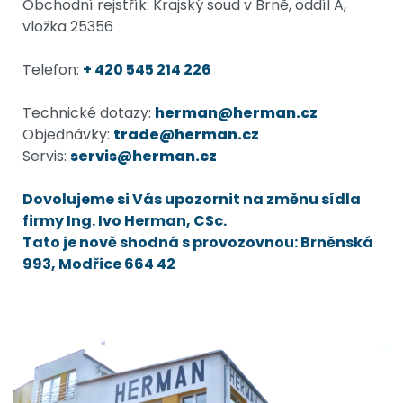
Obchodní rejstřík: Krajský soud v Brně, oddíl A,
vložka 25356
Telefon:
+ 420 545 214 226
Technické dotazy:
herman@herman.cz
Objednávky:
trade@herman.cz
Servis:
servis@herman.cz
Dovolujeme si Vás upozornit na změnu sídla
firmy Ing. Ivo Herman, CSc.
Tato je nově shodná s provozovnou: Brněnská
993, Modřice 664 42