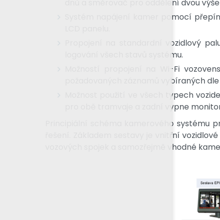
dnů a směrovač pro oddělení dvou výše u
Systém napájení kamer pomocí přepínač
LCD panelu.
Propojení na standardní vozidlový pa
logování všech stavů systému.
Možností propojení na Wi-Fi vozoven
požadovaných záznamů vybíraných dle 
Možnost použití ve všech typech vozid
pro obě tramvaje a zadní vypne monitor 
Principiální schéma kamerového systému pr
řešení. Základem sestavy je vnitřní vozidlov
vozových spojek a samozřejmě vhodné kame