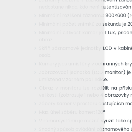
nedostane nikdo, kdo není autentizován v
Minimální rozlišení záznamu: 800×600 (r
Minimální počet snímků za sekundu je 2
Minimální citlivost kamer je 1 Lux, přič
obraz.
Skříň záznamové jednotky LCD v kabin
osob.
Kamery jsou umístěny v ochranných kry
Zobrazovací jednotka (LCD monitor) je u
umístěna v zorném poli řidiče.
Obraz v monitoru lze rozdělit na přís
velikosti (zobrazuje 1 nebo 4 obrazovky 
Záběry kamer v prostoru cestujících mon
Max. úhel záběru kamer: 120°
V rámci systému je možné využít také sp
Snadný způsob ovládání záznamového LC