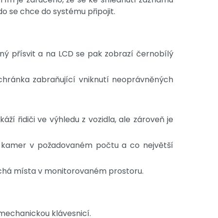
do se chce do systému připojit.
vený přísvit a na LCD se pak zobrazí černobílý
chránka zabraňující vniknutí neoprávněných
í řidiči ve výhledu z vozidla, ale zároveň je
ých kamer v požadovaném počtu a co největší
luchá místa v monitorovaném prostoru.
mechanickou klávesnicí.