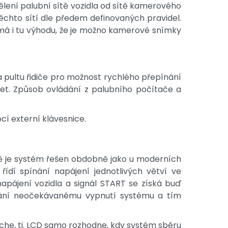
dělení palubní sítě vozidla od sítě kamerového
těchto sítí dle předem definovaných pravidel.
í má i tu výhodu, že je možno kamerové snímky
 pultu řidiče pro možnost rychlého přepínání
et. Způsob ovládání z palubního počítače a
í externí klávesnice.
ě je systém řešen obdobně jako u moderních
řídí spínání napájení jednotlivých větví ve
napájení vozidla a signál START se získá buď
abrání neočekávanému vypnutí systému a tím
he, tj. LCD samo rozhodne, kdy systém sběru