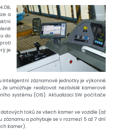
4.0B,
uze a
aktní
áleně
ku do
proti
rý je
 inteligentní záznamové jednotky je výkonné
k, že umožňuje realizovat nezávislé kamerové
ího systému (OIS). Aktualizaci SW počítače
datových toků ze všech kamer ve vozidle (až
 záznamu a pohybuje se v rozmezí 5 až 7 dní
ých kamer).