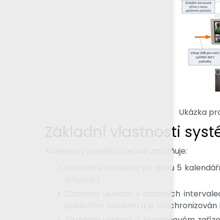
Ukázka pra
Základní vlastnosti sys
Kamerový systém obecně umožňuje:
Uchování záznamu po dobu 5 kalendá
smyčce).
Záznamy ukládat v časových intervalec
palubního systému a je synchronizován
Záznamy uložené v záznamovém zařízení