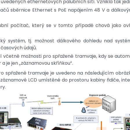
vedených ethernetových palubních sítí. Vznikla tak jedn
ů sběrnice Ethernet s PoE napájením 48 V a dálkovým ř
lubní počítač, který se v tomto případě chová jako 
ský systém, tj. možnost dálkového dohledu nad syst
časových údajů.
el včetně možnosti pro spřažené tramvaje, kdy se autom
a je jen „záznamovou skříňkou“.
o spřažené tramvaje je uvedeno na následujícím obrá
é záznamové LCD umístěné do prostoru kabiny řidiče, int
ry.