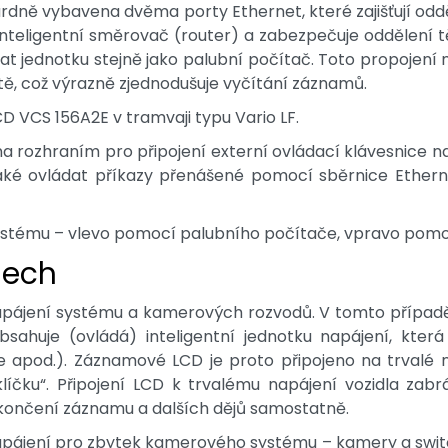
dardně vybavena dvěma porty Ethernet, které zajišťují od
 inteligentní směrovač (router) a zabezpečuje oddělení 
zovat jednotku stejně jako palubní počítač. Toto propojen
ítě, což výrazně zjednodušuje vyčítání záznamů.
 VCS 156A2E v tramvaji typu Vario LF.
rozhraním pro připojení externí ovládací klávesnice na
také ovládat příkazy přenášené pomocí sběrnice Ethern
stému – vlevo pomocí palubního počítače, vpravo pomoc
lech
napájení systému a kamerových rozvodů. V tomto případ
ahuje (ovládá) inteligentní jednotku napájení, která 
ce apod.). Záznamové LCD je proto připojeno na trvalé 
líčku“. Připojení LCD k trvalému napájení vozidla z
ončení záznamu a dalších dějů samostatně.
apájení pro zbytek kamerového systému – kamery a switc