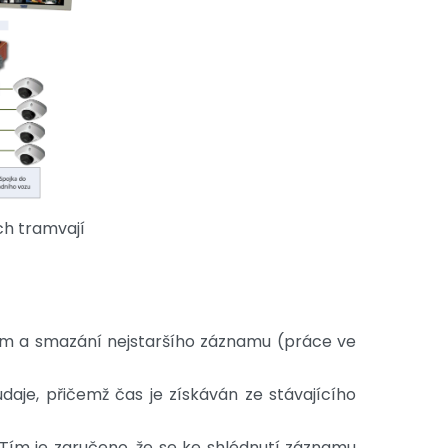
ch tramvají
 a smazání nejstaršího záznamu (práce ve
aje, přičemž čas je získáván ze stávajícího
Tím je zaručeno, že se ke shlédnutí záznamu