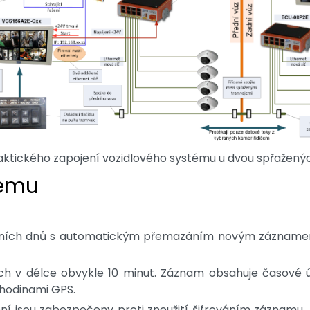
ktického zapojení vozidlového systému u dvou spřažený
tému
řních dnů s automatickým přemazáním novým záznamem
h v délce obvykle 10 minut. Záznam obsahuje časové úd
 hodinami GPS.
 jsou zabezpečeny proti zneužití šifrováním záznamu. 