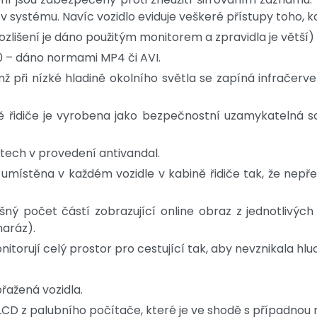
 systému. Navíc vozidlo eviduje veškeré přístupy toho, k
ozlišení je dáno použitým monitorem a zpravidla je větší)
0 – dáno normami MP4 či AVI.
emž při nízké hladině okolního světla se zapíná infračer
ě řidiče je vyrobena jako bezpečnostní uzamykatelná s
tech v provedení antivandal.
místěna v každém vozidle v kabině řidiče tak, že nepřekáž
lušný počet částí zobrazující online obraz z jednotliv
naráz).
itorují celý prostor pro cestující tak, aby nevznikala h
řažená vozidla.
D z palubního počítače, které je ve shodě s případnou 