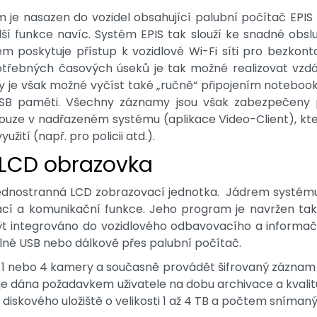
je nasazen do vozidel obsahující palubní počítač EPIS 
ší funkce navíc. Systém EPIS tak slouží ke snadné obsl
 poskytuje přístup k vozidlové Wi-Fi síti pro bezkont
otřebných časových úseků je tak možné realizovat vzd
 je však možné vyčíst také „ručně“ připojením noteboo
USB paměti. Všechny záznamy jsou však zabezpečeny 
 pouze v nadřazeném systému (aplikace Video-Client), kte
yužití (např. pro policii atd.).
 LCD obrazovka
ednostranná LCD zobrazovací jednotka. Jádrem systému
ovací a komunikační funkce. Jeho program je navržen ta
 integrováno do vozidlového odbavovacího a informačn
né USB nebo dálkově přes palubní počítač.
 1 nebo 4 kamery a současně provádět šifrovaný záznam 
e dána požadavkem uživatele na dobu archivace a kvalitu
diskového uložiště o velikosti 1 až 4 TB a počtem sníman