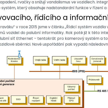
padení, rvačky a snižují vandalismus ve vozidlech. Integr
e systém, který obsahuje nadstandardní funkce v řízení
vovacího, řídicího a informač
raváku” v roce 2015 jsme v článku „Řídicí systém vozidl
vozidel do palubní informatiky. Rok poté již k této int
palubní síť Ethernet – tentokrát pro kamerový systém a t
ozidlové sběrnici. Nové uspořádání pak vypadá následovn