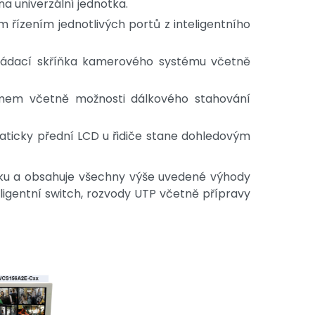
a univerzální jednotka.
ízením jednotlivých portů z inteligentního
ovládací skříňka kamerového systému včetně
émem včetně možnosti dálkového stahování
aticky přední LCD u řidiče stane dohledovým
zku a obsahuje všechny výše uvedené výhody
eligentní switch, rozvody UTP včetně přípravy