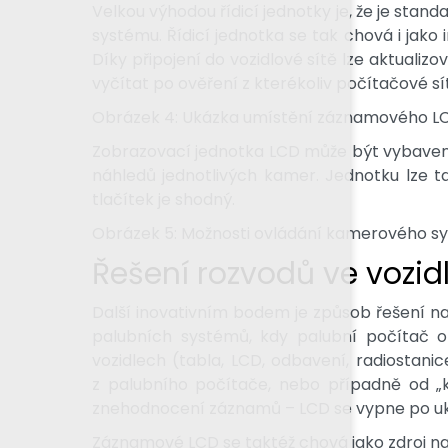
Velkou výhodou řídicí jednotky je, že je stan
systému. Řídicí jednotka se tak chová i jako
Díky připojení do vozidlové sítě lze aktuali
vyčítat po ověření z kterékoliv počítačové s
Obrázek 4: Ukázka umístění záznamového LCD
Zobrazovací jednotka LCD může být vybavena 
náhledů jednotlivých kamer. Jednotku lze 
tlačítek je shodný.
Obrázek 5: Možnosti ovládání kamerového sy
Řešení rozvodů ve vozid
Další inovativním bodem je způsob řešení 
palubních systémů, kdy palubní počítač obs
vozidlech (tabla, LCD, odbavení, radiostani
z palubního počítače, nebo případně od „k
znehodnocení záznamů – LCD se vypne po uk
Záznamové LCD se taktéž chová jako zdroj n