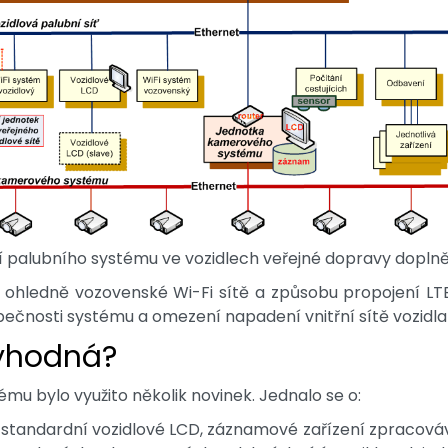
 palubního systému ve vozidlech veřejné dopravy dopl
c ohledně vozovenské Wi-Fi sítě a způsobu propojení LT
pečnosti systému a omezení napadení vnitřní sítě vozidla
výhodná?
u bylo využito několik novinek. Jednalo se o:
ě standardní vozidlové LCD, záznamové zařízení zpracová