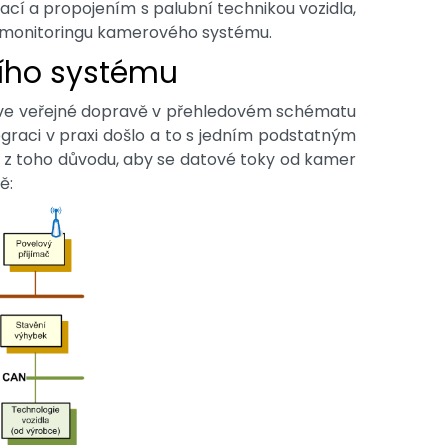
ací a propojením s palubní technikou vozidla,
 a monitoringu kamerového systému.
ního systému
a ve veřejné dopravě v přehledovém schématu
egraci v praxi došlo a to s jedním podstatným
o z toho důvodu, aby se datové toky od kamer
ě: