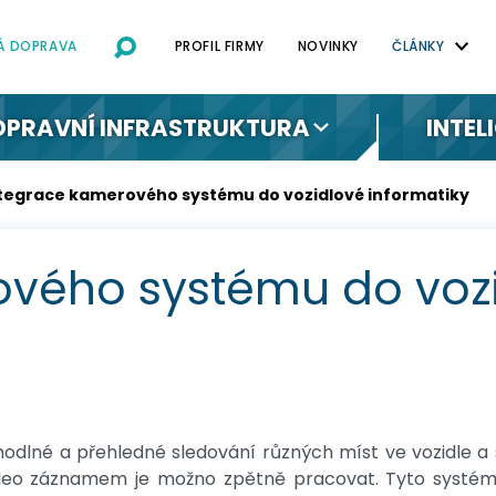
NÁ DOPRAVA
PROFIL FIRMY
NOVINKY
ČLÁNKY
OPRAVNÍ INFRASTRUKTURA
INTEL
tegrace kamerového systému do vozidlové informatiky
ového systému do voz
hodlné a přehledné sledování různých míst ve vozidle 
video záznamem je možno zpětně pracovat. Tyto systém