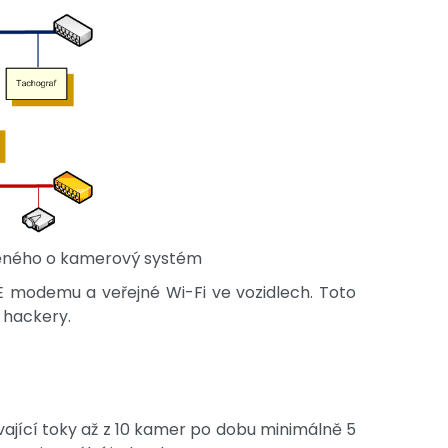
něného o kamerový systém
E modemu a veřejné Wi-Fi ve vozidlech. Toto
 hackery.
vající toky až z 10 kamer po dobu minimálně 5