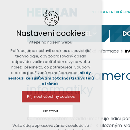
INTELIGENTNÍ VEŘEJ
Nastavení cookies
VÝBAVA VOZIDEL
D
Vítejte na našem webu!
Potřebujeme nastavit cookies a související
Články
Články a technické informace
In
technologie, aby zobrazovaný obsah
odpovídal vašim potřebám a vy na webu
nalezli přesně to, co potřebujete. Soubory
Integrace kamer
cookies používané na našem webu
nikdy
neslouží ke zjišťování totožnosti uživatelů
stránek
.
informatiky
Přijmout všechny cookies
Nastavit
Kamerový systém vozidla umožňuje řidiči po
dějů na integrované uložiště. S uloženým 
Vaše údaje zpracováváme v souladu se
Technická cookies