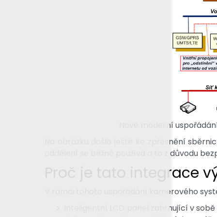
Nové moderní uspořádání
Na obrázku došlo ještě ke zpřesnění sběrni
oddělení se běžně používá a to z důvodu bez
Proč je tato integrace 
V rámci tohoto uspořádání kamerového systém
Inteligentní LCD panel zahrnující v sob