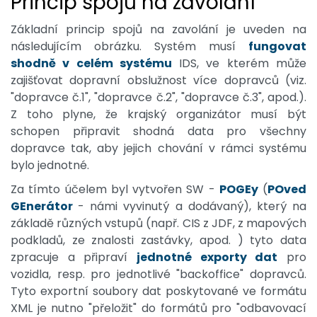
Princip spojů na zavolání
Základní princip spojů na zavolání je uveden na
následujícím obrázku. Systém musí
fungovat
shodně v celém systému
IDS, ve kterém může
zajišťovat dopravní obslužnost více dopravců (viz.
"dopravce č.1", "dopravce č.2", "dopravce č.3", apod.).
Z toho plyne, že krajský organizátor musí být
schopen připravit shodná data pro všechny
dopravce tak, aby jejich chování v rámci systému
bylo jednotné.
Za tímto účelem byl vytvořen SW -
POGEy
(
POved
GEnerátor
- námi vyvinutý a dodávaný), který na
základě různých vstupů (např. CIS z JDF, z mapových
podkladů, ze znalosti zastávky, apod. ) tyto data
zpracuje a připraví
jednotné exporty dat
pro
vozidla, resp. pro jednotlivé "backoffice" dopravců.
Tyto exportní soubory dat poskytované ve formátu
XML je nutno "přeložit" do formátů pro "odbavovací