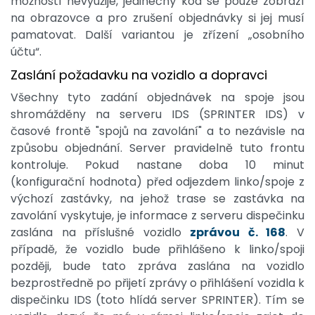
možností nevyužije, jedinečný kód se pouze zobrazí
na obrazovce a pro zrušení objednávky si jej musí
pamatovat. Další variantou je zřízení „osobního
účtu“.
Zaslání požadavku na vozidlo a dopravci
Všechny tyto zadání objednávek na spoje jsou
shromážděny na serveru IDS (SPRINTER IDS) v
časové frontě "spojů na zavolání" a to nezávisle na
způsobu objednání. Server pravidelně tuto frontu
kontroluje. Pokud nastane doba 10 minut
(konfigurační hodnota) před odjezdem linko/spoje z
výchozí zastávky, na jehož trase se zastávka na
zavolání vyskytuje, je informace z serveru dispečinku
zaslána na příslušné vozidlo
zprávou č. 168
. V
případě, že vozidlo bude přihlášeno k linko/spoji
později, bude tato zpráva zaslána na vozidlo
bezprostředně po přijetí zprávy o přihlášení vozidla k
dispečinku IDS (toto hlídá server SPRINTER). Tím se