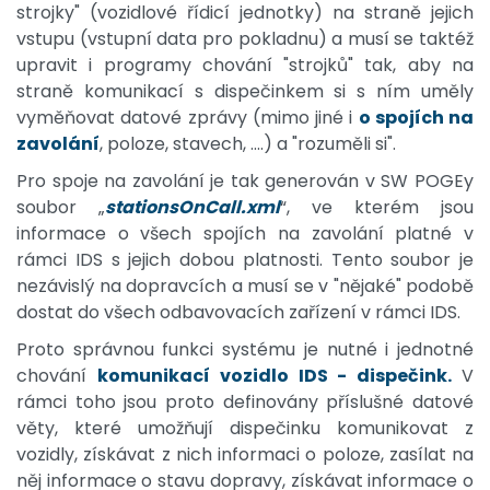
strojky" (vozidlové řídicí jednotky) na straně jejich
vstupu (vstupní data pro pokladnu) a musí se taktéž
upravit i programy chování "strojků" tak, aby na
straně komunikací s dispečinkem si s ním uměly
vyměňovat datové zprávy (mimo jiné i
o spojích na
zavolání
, poloze, stavech, ....) a "rozuměli si".
Pro spoje na zavolání je tak generován v SW POGEy
soubor „
stationsOnCall.xml
“, ve kterém jsou
informace o všech spojích na zavolání platné v
rámci IDS s jejich dobou platnosti. Tento soubor je
nezávislý na dopravcích a musí se v "nějaké" podobě
dostat do všech odbavovacích zařízení v rámci IDS.
Proto správnou funkci systému je nutné i jednotné
chování
komunikací vozidlo IDS - dispečink.
V
rámci toho jsou proto definovány příslušné datové
věty, které umožňují dispečinku komunikovat z
vozidly, získávat z nich informaci o poloze, zasílat na
něj informace o stavu dopravy, získávat informace o