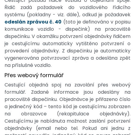
Cestující požádá řidiče vozidla o objednání spoje.
Řidič zadá požadavek do vozidlového řídicího
systému (pokladny - viz. dále), odkud je požadavek
odeslán zprávou č. 40
(toto je definováno v popisu
komunikace vozidlo - dispečink) na pracoviště
dispečinku. V okamžiku potvrzení objednávky řidičem
je cestujícímu automaticky vytištěno potvrzení o
provedení objednávky. Z dispečinku je automaticky
vygenerována potvrzovací zpráva a odeslána zpět
na příslušné vozidlo.
Přes webový formulář
Cestující objedná spoj na zavolání přes webový
formulář. Zadané informace jsou odeslány na
pracoviště dispečinku. Objednávce je přiřazeno číslo
a jedinečný kód – tento kód je cestujícímu zobrazen
na obrazovce (rekapitulace objednávky).
Cestujícímu je nabídnuta možnost zaslání potvrzení
objednávky (email nebo tel. Pokud ani jednu z