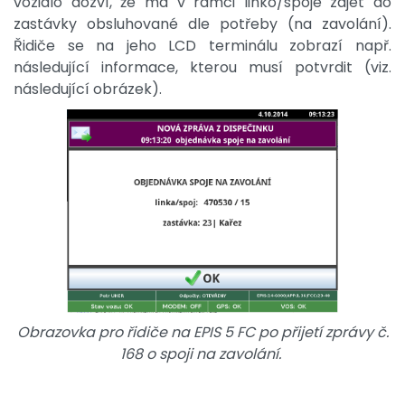
vozidlo dozví, že má v rámci linko/spoje zajet do
zastávky obsluhované dle potřeby (na zavolání).
Řidiče se na jeho LCD terminálu zobrazí např.
následující informace, kterou musí potvrdit (viz.
následující obrázek).
Obrazovka pro řidiče na EPIS 5 FC po přijetí zprávy č.
168 o spoji na zavolání.