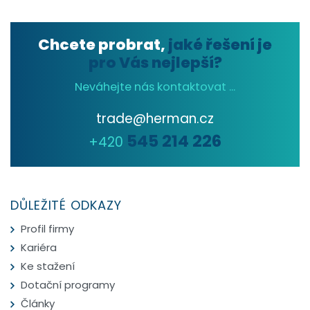
Chcete probrat,
jaké řešení je
pro Vás nejlepší?
Neváhejte nás kontaktovat ...
trade@herman.cz
545 214 226
+420
DŮLEŽITÉ ODKAZY
Profil firmy
Kariéra
Ke stažení
Dotační programy
Články