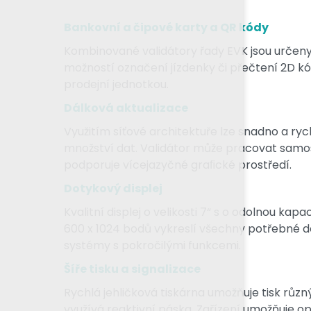
Bankovní a čipové karty a QR kódy
Kombinované validátory řady EVK jsou určen
možností označení jízdenky či přečtení 2D 
prodejní jednotkou.
Dálková aktualizace
Využitím síťové architektuře lze snadno a ryc
množství dat. Validátor může pracovat samos
podporuje vícejazyčné graﬁcké prostředí.
Dotykový displej
Kvalitní displej o velikosti 7“ s o odolnou k
600 x 1024 bodů vykreslí všechny potřebné de
systémy s pokročilými funkcemi.
Šíře tisku a signalizace
Rychlá jehličková tiskárna umožňuje tisk růz
využívá reaktivní páska. Zařízení umožňuje op