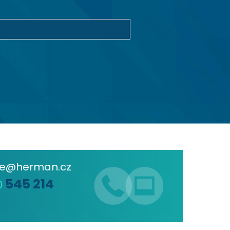
de@herman.cz
545 214
0
6