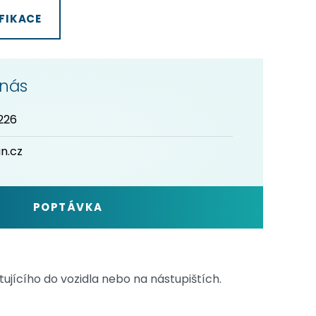
FIKACE
 nás
226
n.cz
POPTÁVKA
ujícího do vozidla nebo na nástupištích.