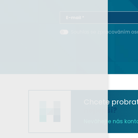
E-mail *
Souhlas se zpracováním os
Chcete probra
nejlepší?
Neváhejte nás kontak