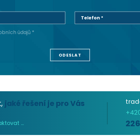
Telefon *
obních údajů *
tra
t,
jaké řešení je pro Vás
+42
22
tovat ...