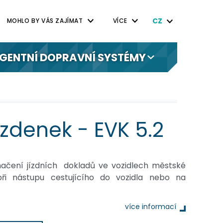
CZ
MOHLO BY VÁS ZAJÍMAT
VÍCE
IGENTNÍ DOPRAVNÍ SYSTÉMY
zdenek - EVK 5.2
načení jízdních dokladů ve vozidlech městské
i nástupu cestujícího do vozidla nebo na
více informací