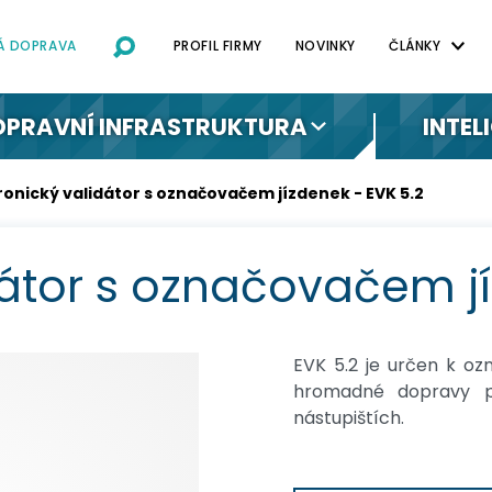
NÁ DOPRAVA
PROFIL FIRMY
NOVINKY
ČLÁNKY
OPRAVNÍ INFRASTRUKTURA
INTEL
ronický validátor s označovačem jízdenek - EVK 5.2
dátor s označovačem jí
EVK 5.2 je určen k oz
hromadné dopravy př
nástupištích.