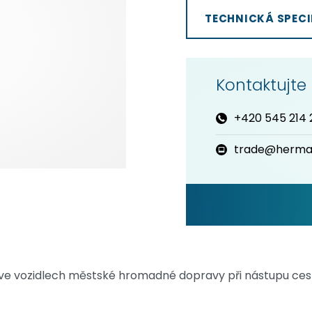
TECHNICKÁ SPECI
Kontaktujte
+420 545 214 
trade@herma
 ve vozidlech městské hromadné dopravy při nástupu cest