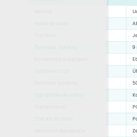
Montáž
U
Materiál obalu
A
Typ tisku
J
Životnost tiskárny
9
Konektivita a napájení
E
Vlastnosti LCD
Ú
Životnost podsvitu
50
Typ dotykové vrstvy
K
Čtečka karet
P
Čtečka 2D kódu
P
Akustická signalizace
Z