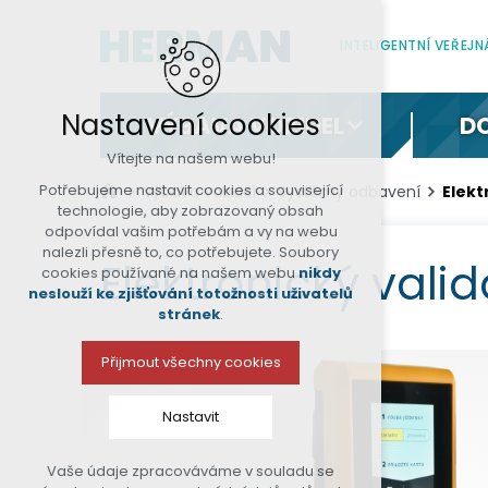
INTELIGENTNÍ VEŘEJ
Nastavení cookies
VÝBAVA VOZIDEL
D
Vítejte na našem webu!
Potřebujeme nastavit cookies a související
Výbava vozidel
Systémy odbavení
Elekt
technologie, aby zobrazovaný obsah
odpovídal vašim potřebám a vy na webu
nalezli přesně to, co potřebujete. Soubory
Elektronický vali
cookies používané na našem webu
nikdy
neslouží ke zjišťování totožnosti uživatelů
stránek
.
Přijmout všechny cookies
Nastavit
Vaše údaje zpracováváme v souladu se
Technická cookies