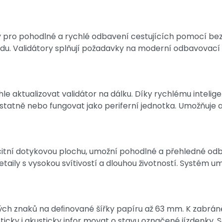
y pro pohodlné a rychlé odbavení cestujících pomocí be
kódu. Validátory splňují požadavky na moderní odbavova
hle aktualizovat validátor na dálku. Díky rychlému inteli
tatně nebo fungovat jako periferní jednotka. Umožňuje a
apacitní dotykovou plochu, umožní pohodlné a přehledné od
taily s vysokou svítivostí a dlouhou životností. Systém u
ných znaků na deﬁnované šířky papíru až 63 mm. K zabráně
ticky i akusticky infor movat o stavu označené jízdenky.