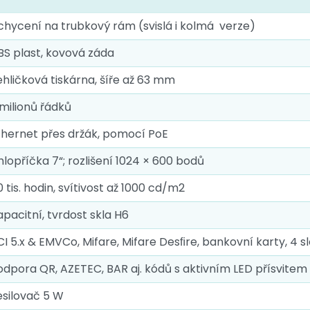
chycení na trubkový rám (svislá i kolmá verze)
BS plast, kovová záda
ehličková tiskárna, šíře až 63 mm
 milionů řádků
thernet přes držák, pomocí PoE
hlopříčka 7“; rozlišení 1024 × 600 bodů
 tis. hodin, svítivost až 1000 cd/m2
apacitní, tvrdost skla H6
CI 5.x & EMVCo, Mifare, Mifare Desﬁre, bankovní karty, 4 s
odpora QR, AZETEC, BAR aj. kódů s aktivním LED přísvitem
esilovač 5 W