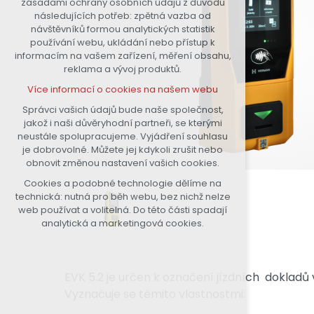
zásadami ochrany osobních údajů z důvodu
nutná pro provozování webu
následujících potřeb: zpětná vazba od
návštěvníků formou analytických statistik
udržení kontextu stránek (session):
používání webu, ukládání nebo přístup k
případná přihlášení, volby jazyka,
informacím na vašem zařízení, měření obsahu,
apod.
reklama a vývoj produktů.
Volitelná cookies
Více informací o cookies na našem webu
analytická pro anonymizované
vyhodnocení návštěvnosti
Správci vašich údajů bude naše společnost,
jakož i naši důvěryhodní partneři, se kterými
marketingová cookies (Google)
neustále spolupracujeme. Vyjádření souhlasu
Více informací o cookies na našem webu
je dobrovolné. Můžete jej kdykoli zrušit nebo
obnovit změnou nastavení vašich cookies.
Cookies a podobné technologie dělíme na
Přijmout všechny cookies
technická: nutná pro běh webu, bez nichž nelze
web používat a volitelná. Do této části spadají
Odmítnout vše
analytická a marketingová cookies.
EVK 5.2 je určen k označení jízdních dokladů
Vyznačuje se těmito vlastnostmi: