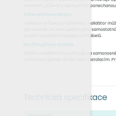
označení, případně upozorní na ponechanou j
Ethernet komunikace
Validátor je řízen po Ethernetu. Validátor
být umístěn na nástupištích jako samostatná 
použití speciálních napájecích kabelů.
Rychloupínací systém
Systém validátorů se uchycuje na samonosné 
vyhoví bez úpravy téměř všem instalacím. Pr
Technická specifikace
Vlastnosti