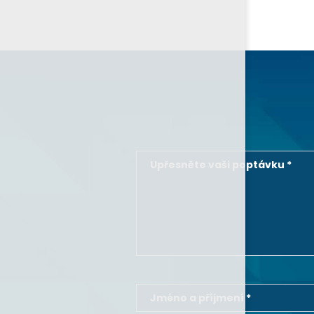
Upřesněte vaši poptávku *
Jméno a příjmení *