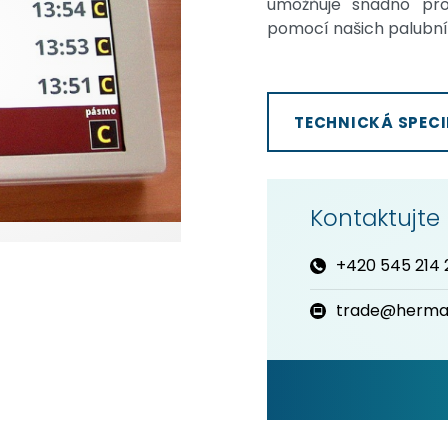
umožňuje snadno pro
pomocí našich palubníc
TECHNICKÁ SPECI
Kontaktujte
+420 545 214 
trade@herma