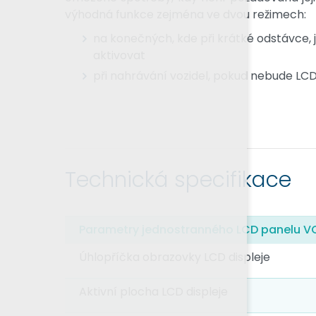
výhodná funkce zejména ve dvou režimech:
na konečných, kde při krátké odstávce, 
aktivovat
při nahrávání vozidel, pokud nebude LC
Technická specifikace
Parametry jednostranného LCD panelu V
Úhlopříčka obrazovky LCD displeje
Aktivní plocha LCD displeje