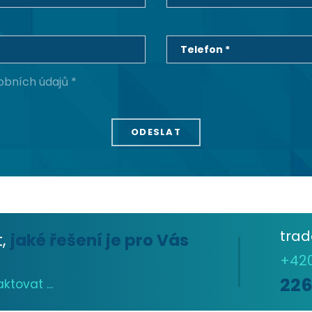
Telefon *
obních údajů *
tra
t,
jaké řešení je pro Vás
+42
22
tovat ...