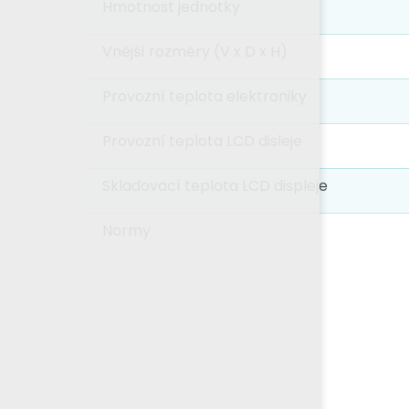
Hmotnost jednotky
Vnější rozměry (V x D x H)
Provozní teplota elektroniky
Provozní teplota LCD disleje
Skladovací teplota LCD displeje
Normy