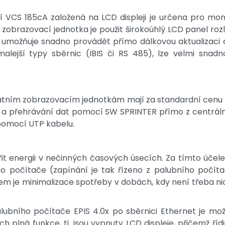
cí VCS 185cA založená na LCD displeji je určena pro mon
o zobrazovací jednotka je použit širokoúhlý LCD panel r
en umožňuje snadno provádět přímo dálkovou aktualizaci
malejší typy sběrnic (IBIS či RS 485), lze velmi sna
statním zobrazovacím jednotkám mají za standardní cenu
is a přehrávání dat pomocí SW SPRINTER přímo z centrál
 pomocí UTP kabelu.
řit energii v nečinných časových úsecích. Za tímto účel
o počítače (zapínání je tak řízeno z palubního počít
lem je minimalizace spotřeby v dobách, kdy není třeba ni
lubního počítače EPIS 4.0x po sběrnici Ethernet je m
 plná funkce, tj. jsou vypnuty LCD displeje, přičemž říd