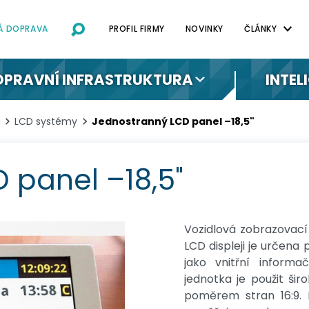
NÁ DOPRAVA
PROFIL FIRMY
NOVINKY
ČLÁNKY
OPRAVNÍ INFRASTRUKTURA
INTEL
a
LCD systémy
Jednostranný LCD panel –18,5"
 panel –18,5"
Vozidlová zobrazovací
LCD displeji je určena
jako vnitřní informa
jednotka je použit ši
poměrem stran 16:9. 