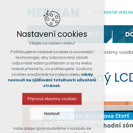
INTELIGENTNÍ VEŘEJ
Nastavení cookies
VÝBAVA VOZIDEL
D
Vítejte na našem webu!
Potřebujeme nastavit cookies a související
Výbava vozidel
Informační systémy vozidl
technologie, aby zobrazovaný obsah
odpovídal vašim potřebám a vy na webu
nalezli přesně to, co potřebujete. Soubory
Jednostranný LCD
cookies používané na našem webu
nikdy
neslouží ke zjišťování totožnosti uživatelů
stránek
.
Přijmout všechny cookies
Nastavit
Vaše údaje zpracováváme v souladu se
Technická cookies