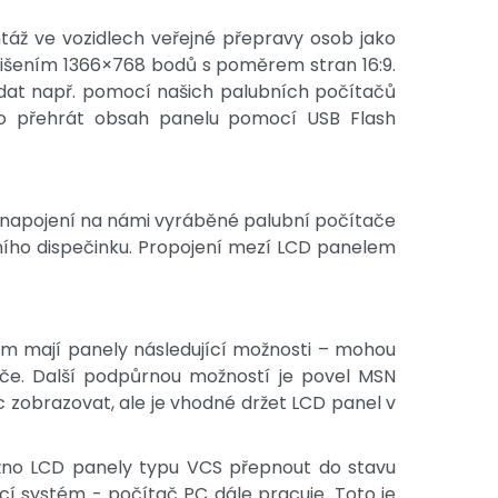
táž ve vozidlech veřejné přepravy osob jako
ozlišením 1366×768 bodů s poměrem stran 16:9.
 dat např. pomocí našich palubních počítačů
dno přehrát obsah panelu pomocí USB Flash
 napojení na námi vyráběné palubní počítače
ního dispečinku. Propojení mezí LCD panelem
em mají panely následující možnosti – mohou
ače. Další podpůrnou možností je povel MSN
c zobrazovat, ale je vhodné držet LCD panel v
ožno LCD panely typu VCS přepnout do stavu
icí systém - počítač PC dále pracuje. Toto je