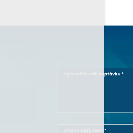
Upřesněte vaši poptávku *
Jméno a příjmení *