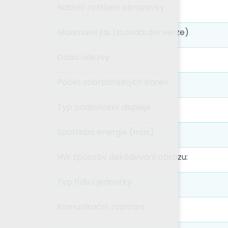
Nativní rozlišení obrazovky
Maximální jas (standardní verze)
Doba odezvy
Počet zobrazitelných barev
Typ podsvícení displeje
Spotřeba energie (max)
HW způsoby dekódování obrazu:
Typ řídící jednotky
Komunikační rozhraní