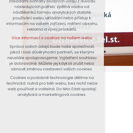
zásadami ochrany osobních údajů z důvodu
nutná pro provozování webu
následujících potřeb: zpětná vazba od
návštěvníků formou analytických statistik
udržení kontextu stránek (session):
používání webu, ukládání nebo přístup k
případná přihlášení, volby jazyka,
informacím na vašem zařízení, měření obsahu,
apod.
reklama a vývoj produktů.
Volitelná cookies
Více informací o cookies na našem webu
analytická pro anonymizované
vyhodnocení návštěvnosti
Správci vašich údajů bude naše společnost,
jakož i naši důvěryhodní partneři, se kterými
marketingová cookies (Google)
neustále spolupracujeme. Vyjádření souhlasu
Více informací o cookies na našem webu
je dobrovolné. Můžete jej kdykoli zrušit nebo
obnovit změnou nastavení vašich cookies.
Cookies a podobné technologie dělíme na
Přijmout všechny cookies
technická: nutná pro běh webu, bez nichž nelze
web používat a volitelná. Do této části spadají
Odmítnout vše
analytická a marketingová cookies.