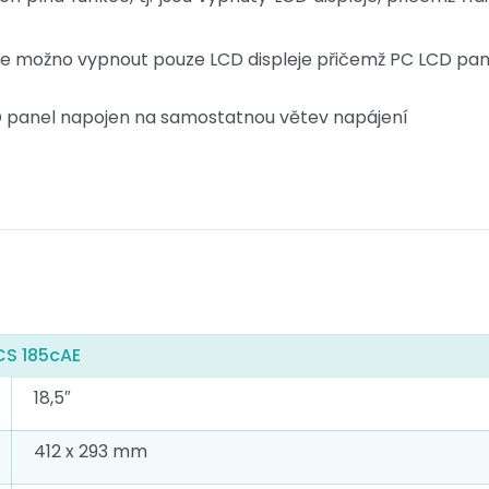
je možno vypnout pouze LCD displeje přičemž PC LCD panel
D panel napojen na samostatnou větev napájení
CS 185cAE
18,5″
412 x 293 mm