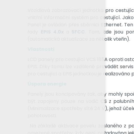
Vozidlová zobrazovací jednotka pro cestují
vnitřní informační systém pro cestující. Jak
Panel je ovládán přes sběrnici Ethernet. T
řady
EPIS 4.0x
a
5FCC
. Tam, kde jsou po
(automatická aktualizace za několik vteřin).
Vlastnosti
LCD panely pro cestující VCS 185A oproti o
EPIS. Díky tomu lze vzdáleně provádět serv
pro cestující a EPIS jednotkou je realizováno
Úspora energie
Panely jsou koncipovány tak, aby mohly spo
být zapojeny pouze na vodič CS z palubníh
(Minimalizace spotřeby sítě 24 V), jehož úče
pohotovosti.
Na základě aktivace povelu zaslaného z pa
omezené spotřeby, kdy není požadována jejich