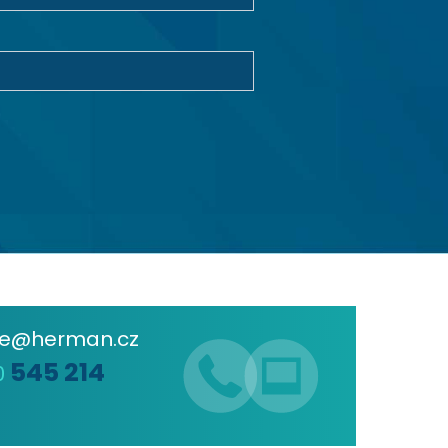
de@herman.cz
545 214
0
6