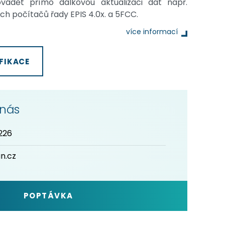
vádět přímo dálkovou aktualizaci dat např.
h počítačů řady EPIS 4.0x. a 5FCC.
více informací
FIKACE
 nás
226
n.cz
POPTÁVKA