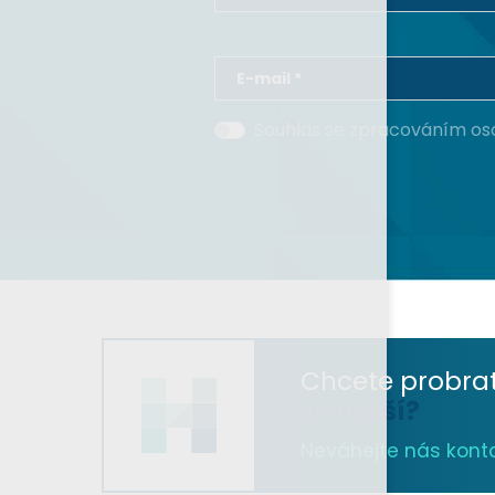
E-mail *
Souhlas se zpracováním os
Chcete probra
nejlepší?
Neváhejte nás kontak