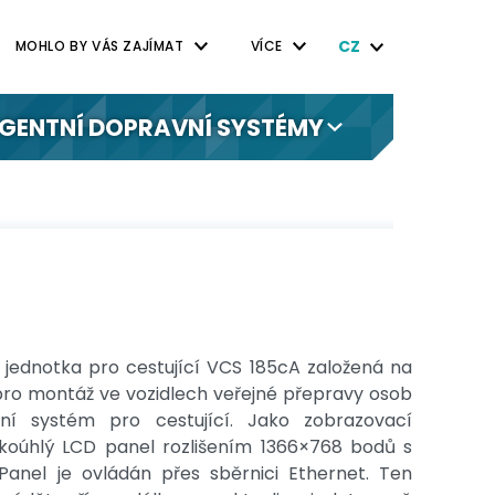
CZ
MOHLO BY VÁS ZAJÍMAT
VÍCE
IGENTNÍ DOPRAVNÍ SYSTÉMY
 jednotka pro cestující VCS 185cA založená na
 pro montáž ve vozidlech veřejné přepravy osob
ční systém pro cestující. Jako zobrazovací
rokoúhlý LCD panel rozlišením 1366×768 bodů s
Panel je ovládán přes sběrnici Ethernet. Ten