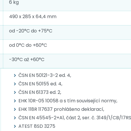
6 kg
490 x 285 x 64,4 mm
od -20°C do +75°C
od 0°C do +60°C
-30°C až +60°C
ČSN EN 50121-3-2 ed. 4,
ČSN EN 50155 ed. 4,
ČSN EN 61373 ed. 2,
EHK 10R-05 10058 a s tím související normy,
EHK 118R 117637 prohlášeno deklarací,
ČSN EN 45545-2+A1, část 2, ser. č. 3149/1/CB/17
ATEST 8SD 3275