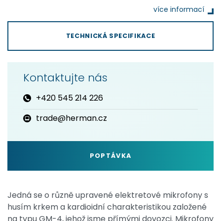
více informací
TECHNICKÁ SPECIFIKACE
Kontaktujte nás
+420 545 214 226
trade@herman.cz
POPTÁVKA
Jedná se o různě upravené elektretové mikrofony s
husím krkem a kardioidní charakteristikou založené
na typu GM-4, jehož jsme přímými dovozci. Mikrofony