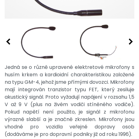
Jedná se o různě upravené elektretové mikrofony s
husím krkem a kardioidní charakteristikou založené
na typu GM-4, jehož jsme přímými dovozci. Mikrofony
mají integrován tranzistor typu FET, který zesiluje
akustický signál. Proto vyžadují napájení v rozsahu 1,5
V až 9 V (plus na živém vodiči stíněného vodiče).
Pokud napětí není použito, je signál z mikrofonu
výrazně slabší a je značně zkreslen. Mikrofony jsou
vhodné pro vozidla veřejné dopravy osob
(dodáváme je pro dopravní podniky již od roku 1996).