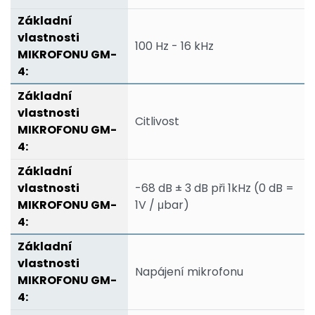
100 Hz - 16 kHz
Citlivost
-68 dB ± 3 dB při 1kHz (0 dB =
1V / μbar)
Napájení mikrofonu