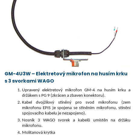
GM-4U3W – Elektretový mikrofon na husím krku
s 3 svorkami WAGO
Upravený elektretový mikrofon GM-4 na husím krku a
držákem s PG 9 (zkrácen a zbaven konektoru).
Kabel dvojžílový stíněný pro svod mikrofonu (zem
mikrofonu EPIS je spojena se stíněním mikrofonu, stínění
spojovacího kabelu je nezapojeno).
Nosník 3 WAGO svorek a kabelů umístěn na držáku
mikrofonu.
Molitanová krytka