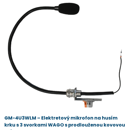
GM-4U3WLM – Elektretový mikrofon na husím
krku s 3 svorkami WAGO s prodlouženou kovovou