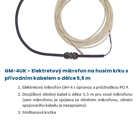
GM-4UK – Elektretový mikrofon na husím krku s
přívodním kabelem o délce 5,5 m
Elektretový mikrofon GM-4 s úpravou a průchodkou PG 9.
Dvojžílový stíněný kabel o délce 5,5 m pro svod mikrofonu
(zem mikrofonu je spojena se stíněním mikrofonu, stínění
spojovacího kabelu je nezapojeno).
Molitanová krytka