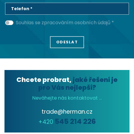
Telefon *
Souhlas se zpracováním osobních údajů *
Chcete probrat,
jaké řešení je
pro Vás nejlepší?
Neváhejte nás kontaktovat ...
trade@herman.cz
545 214 226
+420