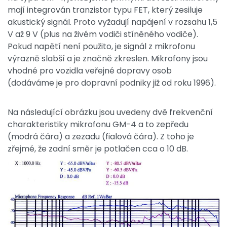
mají integrován tranzistor typu FET, který zesiluje
akustický signál. Proto vyžadují napájení v rozsahu 1,5
V až 9 V (plus na živém vodiči stíněného vodiče).
Pokud napětí není použito, je signál z mikrofonu
výrazně slabší a je značně zkreslen. Mikrofony jsou
vhodné pro vozidla veřejné dopravy osob
(dodáváme je pro dopravní podniky již od roku 1996).
Na následující obrázku jsou uvedeny dvě frekvenční
charakteristiky mikrofonu GM-4 a to zepředu
(modrá čára) a zezadu (fialová čára). Z toho je
zřejmé, že zadní směr je potlačen cca o 10 dB.