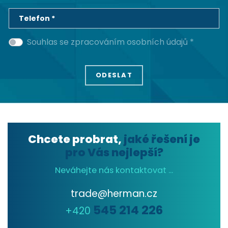
Telefon *
Souhlas se zpracováním osobních údajů *
Chcete probrat,
jaké řešení je
pro Vás nejlepší?
Neváhejte nás kontaktovat ...
trade@herman.cz
545 214 226
+420