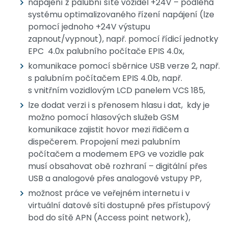
napájení z palubní sítě vozidel +24V – podléhá
systému optimalizovaného řízení napájení (lze
pomocí jednoho +24V výstupu
zapnout/vypnout), např. pomocí řídicí jednotky
EPC 4.0x palubního počítače EPIS 4.0x,
komunikace pomocí sběrnice USB verze 2, např.
s palubním počítačem EPIS 4.0b, např.
s vnitřním vozidlovým LCD panelem VCS 185,
lze dodat verzi i s přenosem hlasu i dat, kdy je
možno pomocí hlasových služeb GSM
komunikace zajistit hovor mezi řidičem a
dispečerem. Propojení mezi palubním
počítačem a modemem EPG ve vozidle pak
musí obsahovat obě rozhraní – digitální přes
USB a analogové přes analogové vstupy PP,
možnost práce ve veřejném internetu i v
virtuální datové síti dostupné přes přístupový
bod do sítě APN (Access point network),