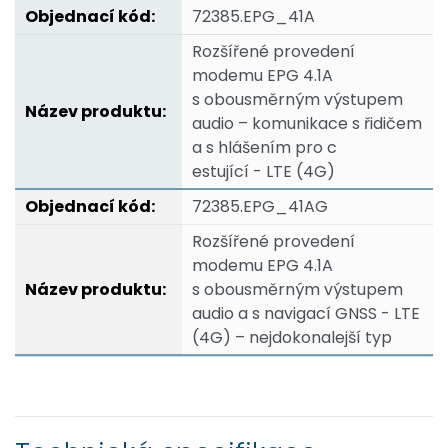
72385.EPG_41A
Rozšířené provedení
modemu EPG 4.1A
s obousměrným výstupem
audio – komunikace s řidičem
a s hlášením pro c
estující - LTE (4G)
72385.EPG_41AG
Rozšířené provedení
modemu EPG 4.1A
s obousměrným výstupem
audio a s navigací GNSS - LTE
(4G) – nejdokonalejší typ