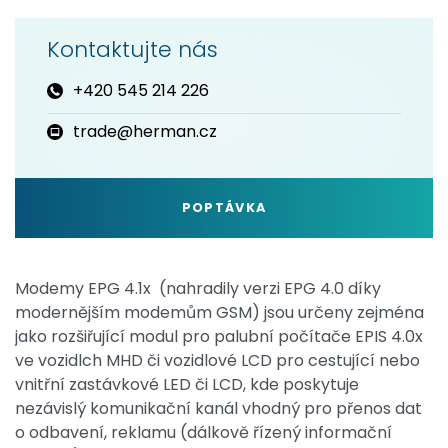
Kontaktujte nás
+420 545 214 226
trade@herman.cz
POPTÁVKA
Modemy EPG 4.1x (nahradily verzi EPG 4.0 díky
modernějším modemům GSM) jsou určeny zejména
jako rozšiřující modul pro palubní počítače EPIS 4.0x
ve vozidlch MHD či vozidlové LCD pro cestující nebo
vnitřní zastávkové LED či LCD, kde poskytuje
nezávislý komunikační kanál vhodný pro přenos dat
o odbavení, reklamu (dálkově řízený informační