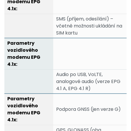
SMS (příjem, odesílání) –
včetně možnosti ukládání na
SIM kartu
Audio po USB, VoLTE,
analogové audio (verze EPG
4.1 A, EPG 4.1 R)
Podpora GNSS (jen verze G)
GPS, GLONASS (oba