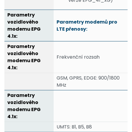
verze EPG_41_xG)
Parametry modemů pro
LTE přenosy:
Frekvenční rozsah
GSM, GPRS, EDGE: 900/1800
MHz
UMTS: B1, B5, B8