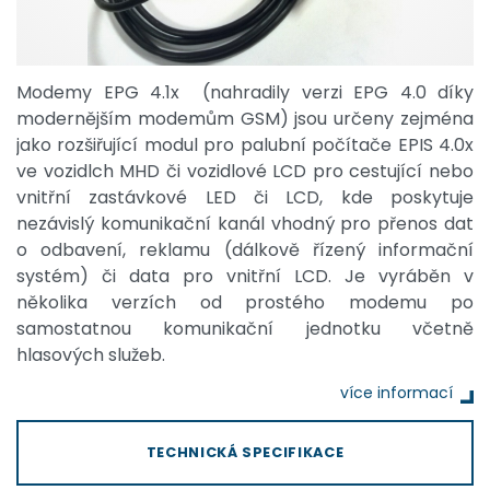
Modemy EPG 4.1x (nahradily verzi EPG 4.0 díky
modernějším modemům GSM) jsou určeny zejména
jako rozšiřující modul pro palubní počítače EPIS 4.0x
ve vozidlch MHD či vozidlové LCD pro cestující nebo
vnitřní zastávkové LED či LCD, kde poskytuje
nezávislý komunikační kanál vhodný pro přenos dat
o odbavení, reklamu (dálkově řízený informační
systém) či data pro vnitřní LCD. Je vyráběn v
několika verzích od prostého modemu po
samostatnou komunikační jednotku včetně
hlasových služeb.
více informací
TECHNICKÁ SPECIFIKACE