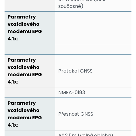
současně)
Protokol GNSS
NMEA-0183
Přesnost GNSS
Až 2,5m (volná obloha)