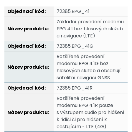
72385.EPG_41
Základní provedení modemu
EPG 4.1 bez hlasových služeb
a navigace (LTE)
72385.EPG_41G
Rozšířené provedení
modemu EPG 4.1G bez
hlasových služeb a obsahují
satelitní navigací GNSS
72385.EPG_41R
Rozšířené provedení
modemu EPG 4.1R pouze
s výstupem audio pro hlášení
k řidiči či pro hlášení k
cestujícím - LTE (4G)