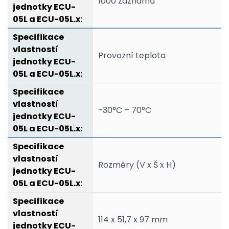
1000 záznamů
Provozní teplota
-30°C – 70°C
Rozměry (V x Š x H)
114 x 51,7 x 97 mm