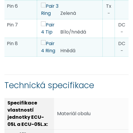
Pin 6
Tx
Zelená
−
Pin 7
DC
Bílo/hnědá
−
Pin 8
DC
Hnědá
−
Technická specifikace
Materiál obalu