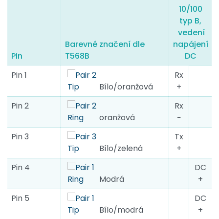
10/100
typ B,
vedení
Barevné značení dle
napájení
Pin
T568B
DC
Pin 1
Rx
Bílo/oranžová
+
Pin 2
Rx
oranžová
−
Pin 3
Tx
Bílo/zelená
+
Pin 4
DC
Modrá
+
Pin 5
DC
Bílo/modrá
+