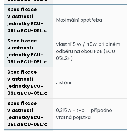
Maximální spotřeba
vlastní 5 W / 45W při plném
odběru na obou PoE (ECU
05L.2P)
Jištění
0,315 A – typ T, případně
vratná pojistka