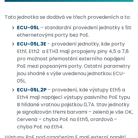
Tato jednotka se dodává ve třech provedeních a to:
ECU-05L
– standardní provedení jednotky s 5ti
ethernetovými porty bez PoE.
ECU-05L.3E
- provedení jednotky, kde porty
Eth1, Eth2 a ETH3 mají propojeny piny 4,5 a 7,8
pro možnost přemostění externího napájení
PoE mezi popsanými porty. Ostatní parametry
jsou shodné s výše uvedenou jednotkou ECU-
05L.
ECU-05L.2P
– provedení, kde výstupy Eth5 a
Eth4 mají napájecí výstupy pasivního PoE typu
B hlídané vratnou pojistkou 0,7A. Stav jednotky
je signalizován třemi barvami – zelená je vše OK,
červená – chyba PoE na Eth5, oranžová –
chyba PoE na Eth4.
Výstupy PoE pod označením E mají externí napětí