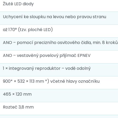
Žluté LED diody
Uchycení ke sloupku na levou nebo pravou stranu
až 170° (tzv. ploché LED)
ANO – pomocí precizního osvitového čidla, min. 8 kroků
ANO – vestavěný povelový přijímač EPNEV
1 × integrovaný reproduktor – vodě odolný
900* × 532 × 113 mm *) včetně hlavy označníku
465 × 120 mm
Rozteč 3,8 mm