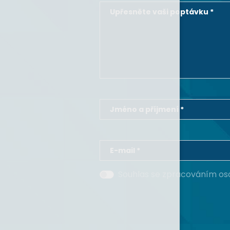
Upřesněte vaši poptávku *
Jméno a příjmení *
E-mail *
Souhlas se zpracováním os