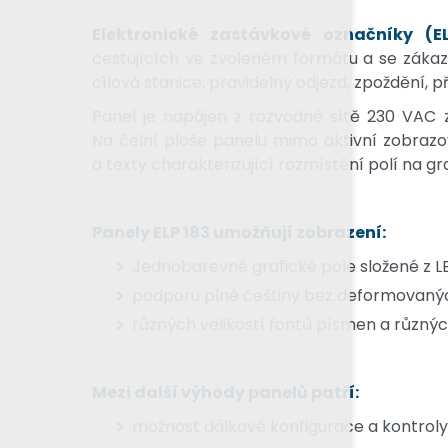
Elektronické zastávkové označníky (E
cestujících ve zvoleném formátu a se zákazn
cílová stanice, pravidelný odjezd, zpoždění, p
Panel je napájen z rozvodné sítě 230 VAC z
Na čelní ploše panelu mimo aktivní zobrazo
a texty charakterizující rozmístění polí na gr
Panely ELP 183 umožňují zobrazení:
Jednobarevné grafické pole složené z LE
podporu plné češtiny bez deformovaných
různých velikostí fontů písmen a různýc
Mezi další výhody panelů patří:
možnost dálkové konfigurace a kontroly 