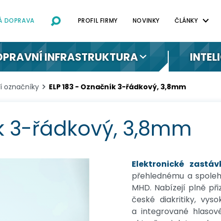
NÁ DOPRAVA
PROFIL FIRMY
NOVINKY
ČLÁNKY
OPRAVNÍ INFRASTRUKTURA
INTEL
ní označníky
ELP 183 - Označník 3-řádkový, 3,8mm
ík 3-řádkový, 3,8mm
Elektronické zastá
přehlednému a spoleh
MHD. Nabízejí plně při
české diakritiky, vy
a integrované hlasov