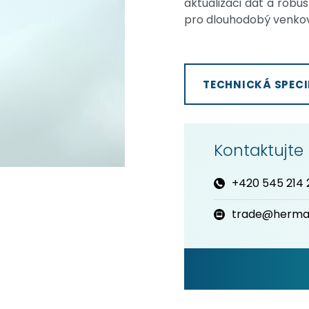
aktualizaci dat a robu
pro dlouhodobý venkov
TECHNICKÁ SPECI
Kontaktujte
+420 545 214 
trade@herma