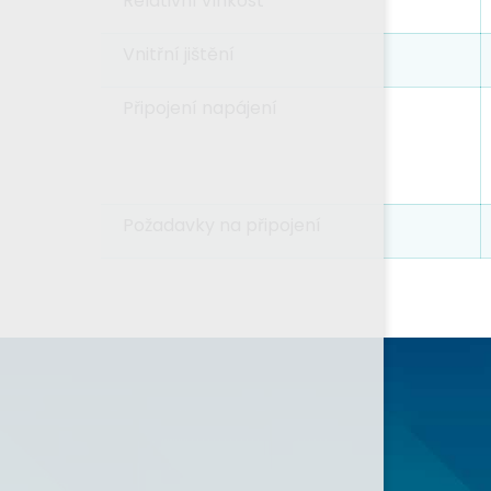
Relativní vlhkost
Vnitřní jištění
Připojení napájení
Požadavky na připojení