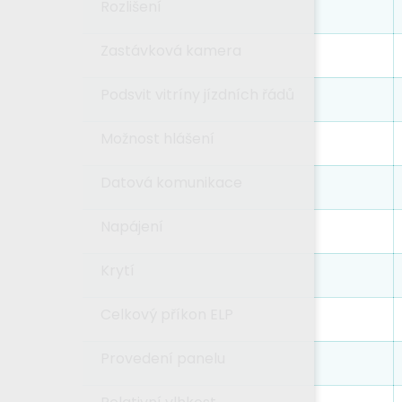
Rozlišení
Zastávková kamera
Podsvit vitríny jízdních řádů
Možnost hlášení
Datová komunikace
Napájení
Krytí
Celkový příkon ELP
Provedení panelu