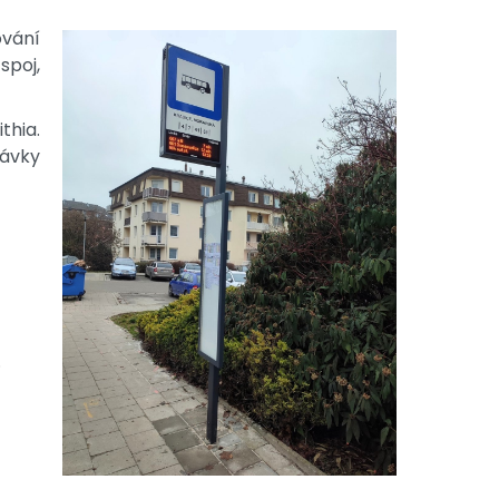
vání
spoj,
thia.
távky
.