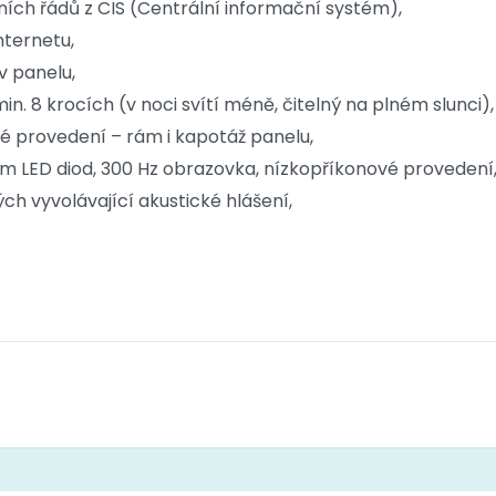
ích řádů z CIS (Centrální informační systém),
nternetu,
v panelu,
min. 8 krocích (v noci svítí méně, čitelný na plném slunci),
é provedení – rám i kapotáž panelu,
m LED diod, 300 Hz obrazovka, nízkopříkonové provedení
h vyvolávající akustické hlášení,