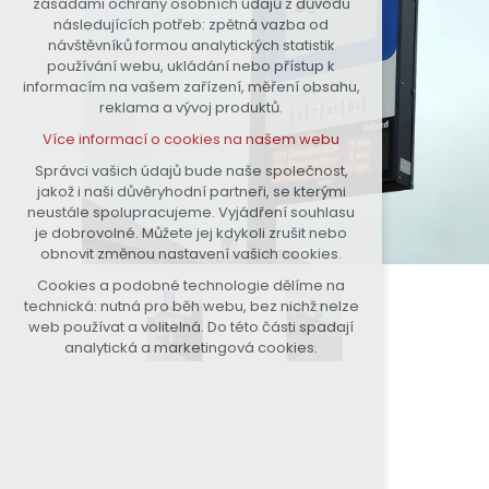
zásadami ochrany osobních údajů z důvodu
nutná pro provozování webu
následujících potřeb: zpětná vazba od
návštěvníků formou analytických statistik
udržení kontextu stránek (session):
používání webu, ukládání nebo přístup k
případná přihlášení, volby jazyka,
informacím na vašem zařízení, měření obsahu,
apod.
reklama a vývoj produktů.
Volitelná cookies
Více informací o cookies na našem webu
analytická pro anonymizované
vyhodnocení návštěvnosti
Správci vašich údajů bude naše společnost,
jakož i naši důvěryhodní partneři, se kterými
marketingová cookies (Google)
neustále spolupracujeme. Vyjádření souhlasu
Více informací o cookies na našem webu
je dobrovolné. Můžete jej kdykoli zrušit nebo
obnovit změnou nastavení vašich cookies.
Cookies a podobné technologie dělíme na
Přijmout všechny cookies
technická: nutná pro běh webu, bez nichž nelze
web používat a volitelná. Do této části spadají
Odmítnout vše
analytická a marketingová cookies.