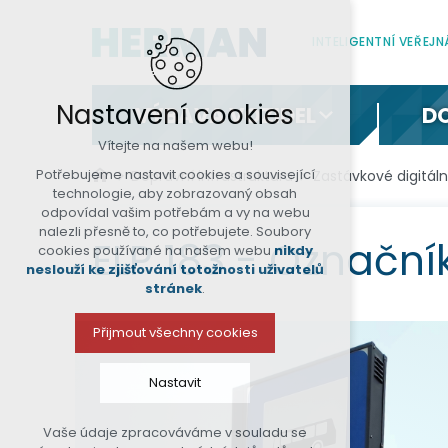
INTELIGENTNÍ VEŘEJ
Nastavení cookies
VÝBAVA VOZIDEL
D
Vítejte na našem webu!
Potřebujeme nastavit cookies a související
Dopravní infrastruktura
Zastávkové digitál
technologie, aby zobrazovaný obsah
odpovídal vašim potřebám a vy na webu
nalezli přesně to, co potřebujete. Soubory
ELP 183 - Označn
cookies používané na našem webu
nikdy
neslouží ke zjišťování totožnosti uživatelů
stránek
.
Přijmout všechny cookies
Nastavit
Vaše údaje zpracováváme v souladu se
Technická cookies