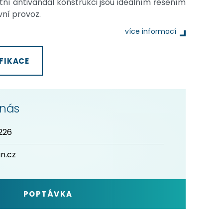
stní antivandal konstrukci jsou ideálním řešením
ní provoz.
více informací
FIKACE
 nás
226
n.cz
POPTÁVKA