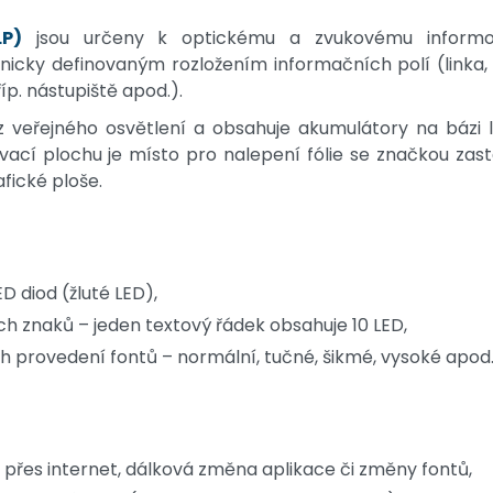
LP)
jsou určeny k optickému a zvukovému informo
icky definovaným rozložením informačních polí (linka, 
říp. nástupiště apod.).
 veřejného osvětlení a obsahuje akumulátory na bázi li
vací plochu je místo pro nalepení fólie se značkou zas
afické ploše.
D diod (žluté LED),
 znaků – jeden textový řádek obsahuje 10 LED,
h provedení fontů – normální, tučné, šikmé, vysoké apod
přes internet, dálková změna aplikace či změny fontů,