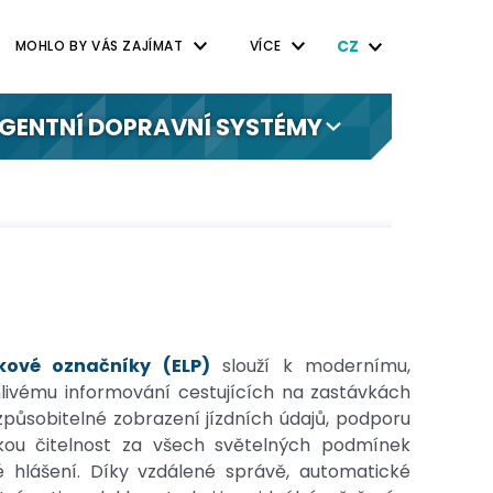
CZ
MOHLO BY VÁS ZAJÍMAT
VÍCE
IGENTNÍ DOPRAVNÍ SYSTÉMY
vkové označníky (ELP)
slouží k modernímu,
livému informování cestujících na zastávkách
způsobitelné zobrazení jízdních údajů, podporu
sokou čitelnost za všech světelných podmínek
é hlášení. Díky vzdálené správě, automatické