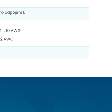
o odpojení L
14 … 10 AWG
 12 AWG