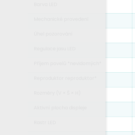
Barva LED
Mechanické provedení
Úhel pozorování
Regulace jasu LED
Příjem povelů *nevidomých*
Reproduktor reproduktor*
Rozměry (V × Š × H)
Aktivní plocha displeje
Rastr LED