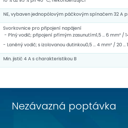
10 % až 95 % při 40 °C, nekondenzující
NE, vybaven jednopólovým páčkovým spínačem 32 A pr
Svorkovnice pro připojení napájení
- Plný vodič; připojení přímým zasunutím1,5 … 6 mm² / 
- Laněný vodič; s izolovanou dutinkou0,5 … 4 mm² / 20 …
Min. jistič 4 A s charakteristikou B
Nezávazná poptávka