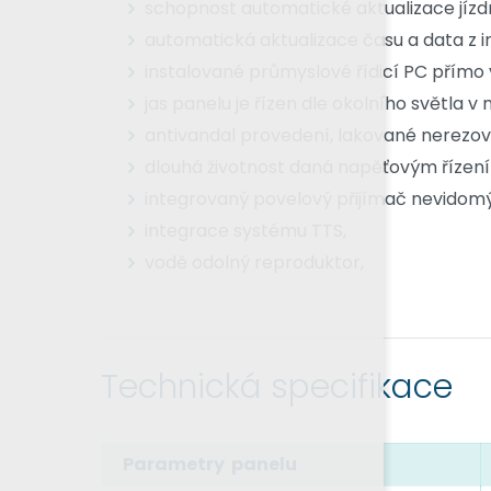
schopnost automatické aktualizace jízdn
automatická aktualizace času a data z i
instalované průmyslové řídicí PC přímo 
jas panelu je řízen dle okolního světla v 
antivandal provedení, lakované nerezov
dlouhá životnost daná napěťovým řízení
integrovaný povelový přijímač nevidomýc
integrace systému TTS,
vodě odolný reproduktor,
Technická specifikace
Parametry panelu