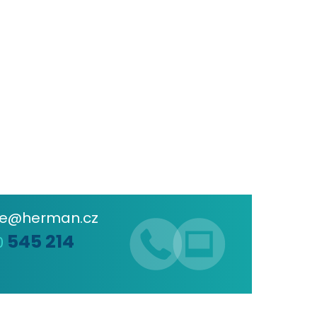
de@herman.cz
545 214
0
6