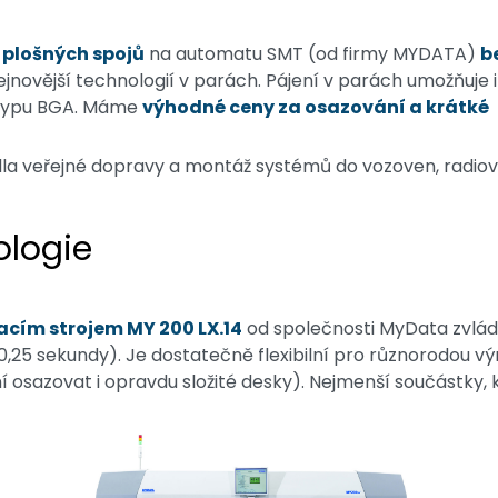
 plošných spojů
na automatu SMT (od firmy MYDATA)
b
jnovější technologií v parách. Pájení v parách umožňuje i
 typu BGA. Máme
výhodné ceny za osazování a krátké
la veřejné dopravy a montáž systémů do vozoven, radiový
ologie
cím strojem MY 200 LX.14
od společnosti MyData zvlád
25 sekundy). Je dostatečně flexibilní pro různorodou v
osazovat i opravdu složité desky). Nejmenší součástky, kte