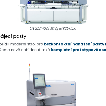
Osazovací stroj MY200LX.
pájecí pasty
ídili moderní stroj pro
bezkontaktní nanášení pasty 
ůžeme nově nabídnout také
kompletní prototypové os