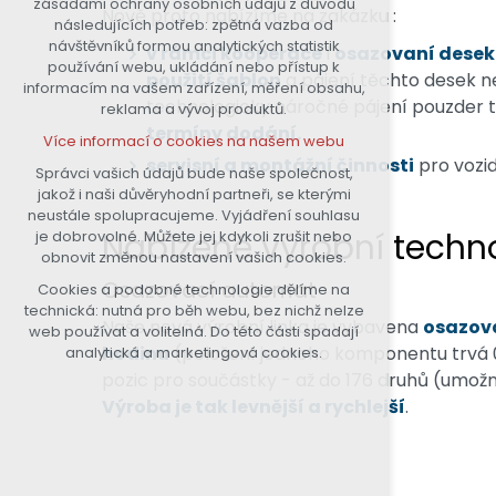
zásadami ochrany osobních údajů z důvodu
Nově proto nabízíme na zakázku :
nutná pro provozování webu
následujících potřeb: zpětná vazba od
návštěvníků formou analytických statistik
udržení kontextu stránek (session):
v rámci kooperace
i
osazovaní desek
používání webu, ukládání nebo přístup k
případná přihlášení, volby jazyka,
použití šablon
a pájení těchto desek ne
informacím na vašem zařízení, měření obsahu,
apod.
technologicky náročné pájení pouzder
reklama a vývoj produktů.
Volitelná cookies
termíny dodání.
Více informací o cookies na našem webu
analytická pro anonymizované
servisní a montážní činnosti
pro vozid
vyhodnocení návštěvnosti
Správci vašich údajů bude naše společnost,
jakož i naši důvěryhodní partneři, se kterými
marketingová cookies (Google)
neustále spolupracujeme. Vyjádření souhlasu
Více informací o cookies na našem webu
Nabízené výrobní techn
je dobrovolné. Můžete jej kdykoli zrušit nebo
obnovit změnou nastavení vašich cookies.
Osazovací automat
Cookies a podobné technologie dělíme na
Přijmout všechny cookies
technická: nutná pro běh webu, bez nichž nelze
Naše nová výrobní linka je vybavena
osazova
web používat a volitelná. Do této části spadají
Odmítnout vše
hodinu
(položení jednoho komponentu trvá 0,
analytická a marketingová cookies.
pozic pro součástky - až do 176 druhů (umožní 
Výroba je tak levnější a rychlejší
.