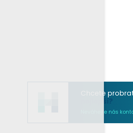
Chcete probra
nejlepší?
Neváhejte nás kontak