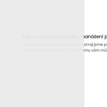
Tiskárna pro bezkontaktní nanášení 
K výše uvedenému osazovacímu stroji jsme poř
MyData (jako první v ČR). Díky tomu vám m