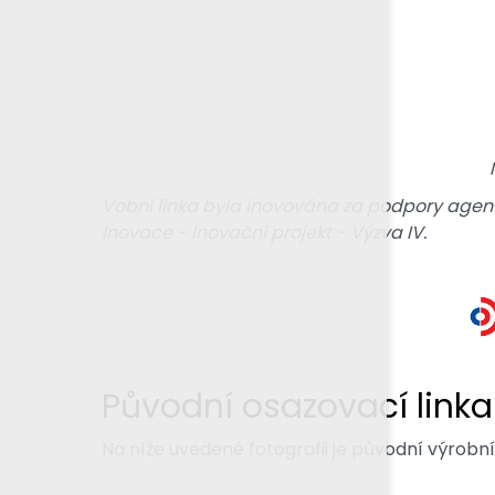
Vobní linka byla inovována za podpory agent
Inovace - Inovační projekt - Výzva IV.
Původní osazovací linka
Na níže uvedené fotografii je původní výrobní 