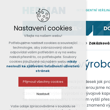
INTELIGENTNÍ VEŘEJ
Nastavení cookies
VÝBAVA VOZIDEL
D
Vítejte na našem webu!
Potřebujeme nastavit cookies a související
Mohlo by vás zajímat
Služby
Zakázková
technologie, aby zobrazovaný obsah
odpovídal vašim potřebám a vy na webu
nalezli přesně to, co potřebujete. Soubory
Zakázková výrob
cookies používané na našem webu
nikdy
neslouží ke zjišťování totožnosti uživatelů
stránek
.
V oblasti výroby elektronických desek jak pro
Přijmout všechny cookies
výrobní linku od firmy MyData, kterou jsme n
Czechinvest "Zvýšení výrobní a vývojové kapac
Nastavit
tis. součástek za hodinu s mnohem vyšší přes
projekty a pro naše zákazníky to znamená vý
Vaše údaje zpracováváme v souladu se
Technická cookies