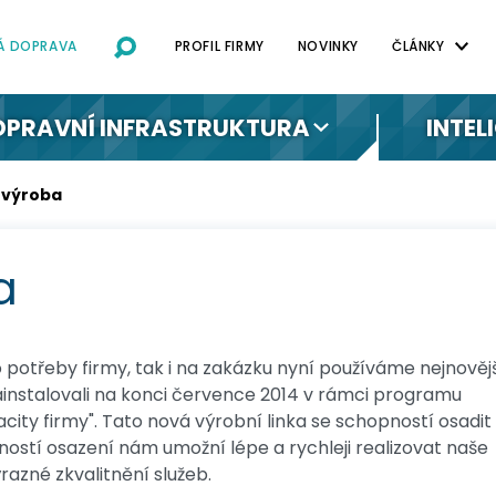
NÁ DOPRAVA
PROFIL FIRMY
NOVINKY
ČLÁNKY
OPRAVNÍ INFRASTRUKTURA
INTEL
 výroba
a
 potřeby firmy, tak i na zakázku nyní používáme nejnověj
ainstalovali na konci července 2014 v rámci programu
ity firmy". Tato nová výrobní linka se schopností osadit 
ností osazení nám umožní lépe a rychleji realizovat naše
razné zkvalitnění služeb.