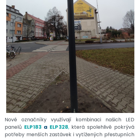
Nové označníky využívají kombinaci našich LED
panelů
ELP 183
a
ELP 328
,
která spolehlivě pokrývá
potřeby menších zastávek i vytížených přestupních