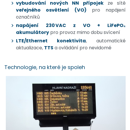
v
ybudování nových NN přípojek
ze sítě
veřejného osvětlení (VO)
pro napájení
označníků
napájení 230 VAC z VO + LiFePO₄
akumulátory
pro provoz mimo dobu svícení
LTE/Ethernet konektivita
, automatické
aktualizace,
TTS
a ovládání pro nevidomé
Technologie, na které je spoleh