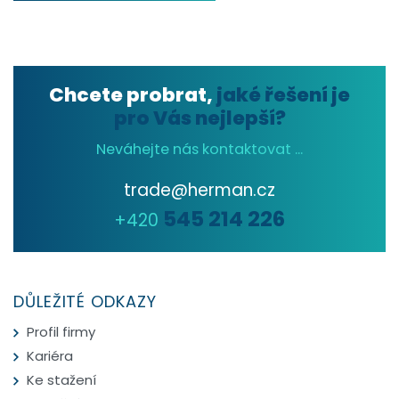
Chcete probrat,
jaké řešení je
pro Vás nejlepší?
Neváhejte nás kontaktovat ...
trade@herman.cz
545 214 226
+420
DŮLEŽITÉ ODKAZY
Profil firmy
Kariéra
Ke stažení