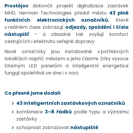
Prostějov
dokončil projekt digitalizace zastávek
MHD. Herman Technologies předal městu
43 plně
funkčních elektronických označníků
, které
v reálném čase zobrazují
odjezdy, zpoždění i čísla
nástupišť
– a zásadně tak zvyšují komfort
cestujících i efektivitu veřejné dopravy.
Nové označníky jsou instalované v potřebných
lokalitách napříč městem a jeho částmi. Díky vysoce
čitelným LED panelům a inteligentní energetice
fungují spolehlivě ve dne i v noci.
Co přesně jsme dodali
43 inteligentních zastávkových označníků
kombinace
3–8 řádků
podle typu a významu
zastávky
schopnost zobrazovat
nástupiště