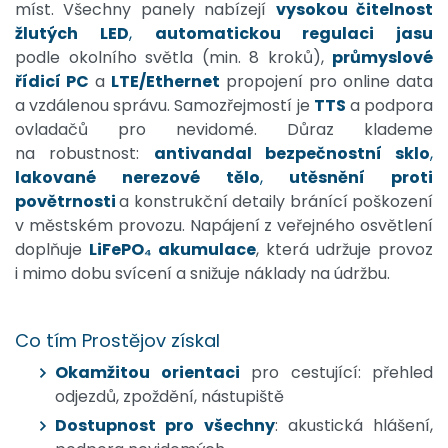
míst. Všechny panely nabízejí
vysokou čitelnost
žlutých LED
,
automatickou regulaci jasu
podle okolního světla (min. 8 kroků),
průmyslové
řídicí PC
a
LTE/Etherne
t
propojení pro online data
a vzdálenou správu. Samozřejmostí je
TTS
a podpora
ovladačů pro nevidomé. Důraz klademe
na robustnost:
antivandal
bezpečnostní sklo
,
lakované nerezové tělo
,
utěsnění proti
povětrnosti
a konstrukční detaily bránící poškození
v městském provozu. Napájení z veřejného osvětlení
doplňuje
LiFePO₄ akumulace
, která udržuje provoz
i mimo dobu svícení a snižuje náklady na údržbu.
Co tím Prostějov získal
Okamžitou orientaci
pro cestující: přehled
odjezdů, zpoždění, nástupiště
Dostupnost pro všechny
: akustická hlášení,