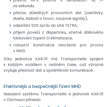
přesná GPS poloha s aktualizací až 1×
za sekundu,
přenos důležitých provozních dat (zastávky,
dveře, žádosti o hovor, nouzové signály),
odesílání SDS zpráv do sítě TETRA,
příjem povelů z dispečinku, včetně dálkového
blokování topení či klimatizace,
robustní konstrukce navržená pro provoz
v MHD.
Díky jednotce KAR‑01 má Transportella spojení
s každým vozidlem v reálném čase, což výrazně
zvyšuje přesnost dat a spolehlivost komunikace.
Efektivnější a bezpečnější řízení MHD
Nasazení systému Transportella a jednotek KAR‑01
v Olomouci přineslo: