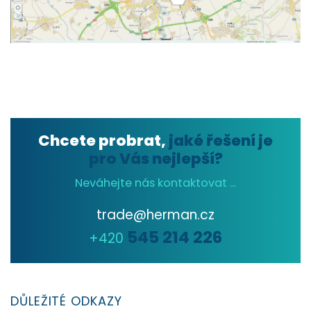
Chcete probrat,
jaké řešení je
pro Vás nejlepší?
Neváhejte nás kontaktovat ...
trade@herman.cz
545 214 226
+420
DŮLEŽITÉ ODKAZY