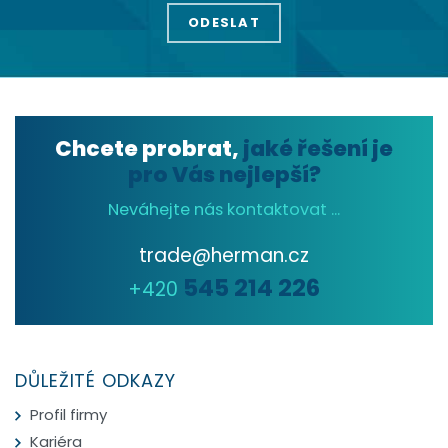
Chcete probrat,
jaké řešení je
pro Vás nejlepší?
Neváhejte nás kontaktovat ...
trade@herman.cz
545 214 226
+420
DŮLEŽITÉ ODKAZY
Profil firmy
Kariéra