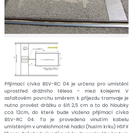
Přijímací cívka BSV-RC 04 je určena pro umístění
uprostřed drážního tělesa – mezi kolejemi. V
asfaltovém povrchu směrem k příjezdu tramvaje je
nutno provést drážku o šíři 2,5 cm a to do hloubky
cca 12cm, do které bude vložena přijímací cívka
BSV-RC 04. Ta je provedena vinutím kabelu
umístěným v umělohmotné hadici (husím krku) HSFX