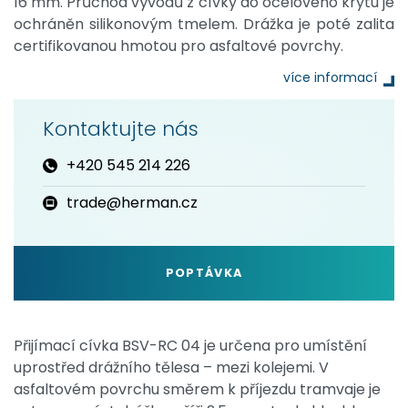
16 mm. Průchod vývodů z cívky do ocelového krytu je
ochráněn silikonovým tmelem. Drážka je poté zalita
certifikovanou hmotou pro asfaltové povrchy.
více informací
Kontaktujte nás
+420 545 214 226
trade@herman.cz
POPTÁVKA
Přijímací cívka BSV-RC 04 je určena pro umístění
uprostřed drážního tělesa – mezi kolejemi. V
asfaltovém povrchu směrem k příjezdu tramvaje je