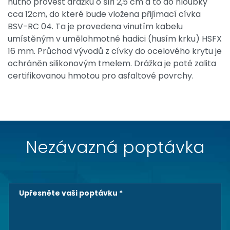
nutno provést drážku o šíři 2,5 cm a to do hloubky
cca 12cm, do které bude vložena přijímací cívka
BSV-RC 04. Ta je provedena vinutím kabelu
umístěným v umělohmotné hadici (husím krku) HSFX
16 mm. Průchod vývodů z cívky do ocelového krytu je
ochráněn silikonovým tmelem. Drážka je poté zalita
certifikovanou hmotou pro asfaltové povrchy.
Nezávazná poptávka
Upřesněte vaši poptávku *